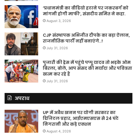
‘प्रधानमंत्री का वीडियो हटाने पर जकरबर्ग को
मांगनी होगी माफी’, संसदीय समित ने कहा.
August 3, 2026
CJP संस्थापक अभिजीत दीपके का बड़ा ऐलान,
राजनीतिक पार्टी नहीं बनाएंगे..!
July 31, 2026
पुजारी की ड्रेस में पहुंचे पप्पू यादव तो भड़के ओम
बिरला, बोले, आप संसद की मर्यादा और पवित्रता
खत्म कर रहे हैं
July 31, 2026
अपराध
UP में अवैध खनन पर योगी सरकार का
डिजिटल प्रहार, आईएमएसएस से 24 घंटे
निगरानी और कड़े एक्शन
August 4, 2026