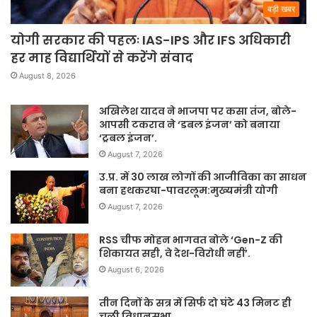
बड़ी खबर
योगी सरकार की पहलः IAS-IPS और IFS अधिकारी
हर माह विद्यार्थियों से करेंगे संवाद
August 8, 2026
अखिलेश यादव ने भाजपा पर कसा तंज, बोले-
आपसी टकराव ने ‘डबल इंजन’ को बनाया
‘ट्रबल इंजन’.
August 7, 2026
उ.प्र. में 30 लाख लोगों की आजीविका का साधन
बना हथकरघा-पावरलूम:मुख्यमंत्री योगी
August 7, 2026
RSS चीफ मोहन भागवत बोले ‘Gen-Z की
शिकायत सही, वे देश-विरोधी नहीं’.
August 6, 2026
तीन दिनों के सत्र में सिर्फ दो घंटे 43 मिनट ही
चली विधानसभा.