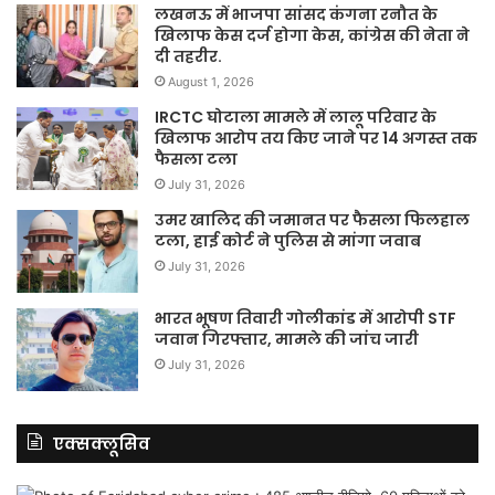
लखनऊ में भाजपा सांसद कंगना रनौत के
खिलाफ केस दर्ज होगा केस, कांग्रेस की नेता ने
दी तहरीर.
August 1, 2026
IRCTC घोटाला मामले में लालू परिवार के
खिलाफ आरोप तय किए जाने पर 14 अगस्त तक
फैसला टला
July 31, 2026
उमर खालिद की जमानत पर फैसला फिलहाल
टला, हाई कोर्ट ने पुलिस से मांगा जवाब
July 31, 2026
भारत भूषण तिवारी गोलीकांड में आरोपी STF
जवान गिरफ्तार, मामले की जांच जारी
July 31, 2026
एक्सक्लूसिव