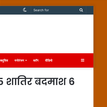
Switch
Search
skin
for
Sidebar
क्लूसिव
मनोरंजन
ब्लॉग
वीडियो
के 5 शातिर बदमाश 6