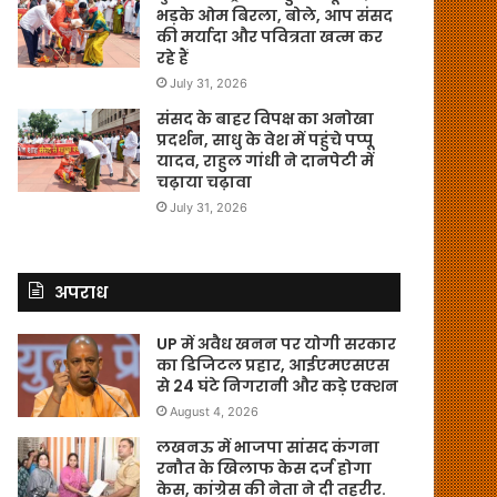
भड़के ओम बिरला, बोले, आप संसद
की मर्यादा और पवित्रता खत्म कर
रहे हैं
July 31, 2026
संसद के बाहर विपक्ष का अनोखा
प्रदर्शन, साधु के वेश में पहुंचे पप्पू
यादव, राहुल गांधी ने दानपेटी में
चढ़ाया चढ़ावा
July 31, 2026
अपराध
UP में अवैध खनन पर योगी सरकार
का डिजिटल प्रहार, आईएमएसएस
से 24 घंटे निगरानी और कड़े एक्शन
August 4, 2026
लखनऊ में भाजपा सांसद कंगना
रनौत के खिलाफ केस दर्ज होगा
केस, कांग्रेस की नेता ने दी तहरीर.