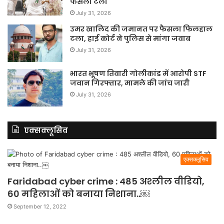
फैसला टला
July 31, 2026
उमर खालिद की जमानत पर फैसला फिलहाल
टला, हाई कोर्ट ने पुलिस से मांगा जवाब
July 31, 2026
भारत भूषण तिवारी गोलीकांड में आरोपी STF
जवान गिरफ्तार, मामले की जांच जारी
July 31, 2026
एक्सक्लूसिव
एक्सक्लूसिव
Faridabad cyber crime : 485 अश्लील वीडियो,
60 महिलाओं को बनाया निशाना..￼
September 12, 2022