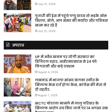
July 31, 2026
पुजारी की ड्रेस में पहुंचे पप्पू यादव तो भड़के ओम
बिरला, बोले, आप संसद की मर्यादा और पवित्रता
खत्म कर रहे हैं
July 31, 2026
अपराध
UP में अवैध खनन पर योगी सरकार का
डिजिटल प्रहार, आईएमएसएस से 24 घंटे
निगरानी और कड़े एक्शन
August 4, 2026
लखनऊ में भाजपा सांसद कंगना रनौत के
खिलाफ केस दर्ज होगा केस, कांग्रेस की नेता ने
दी तहरीर.
August 1, 2026
IRCTC घोटाला मामले में लालू परिवार के
खिलाफ आरोप तय किए जाने पर 14 अगस्त तक