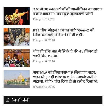
उ.प्र. में 30 लाख लोगों की आजीविका का साधन
बना हथकरघा-पावरलूम:मुख्यमंत्री योगी
August 7, 2026
RSS चीफ मोहन भागवत बोले ‘Gen-Z की
शिकायत सही, वे देश-विरोधी नहीं’.
August 6, 2026
तीन दिनों के सत्र में सिर्फ दो घंटे 43 मिनट ही
चली विधानसभा.
August 6, 2026
सपा MLA को विधानसभा से निकाला बाहर,
‘चंदा चोर, गद्दी छोड़’ के नारे पर भड़के सतीश
महाना, बोले- चंदा दिया हो तो रसीद दिखाओ.
August 4, 2026
टेक्नोलॉजी