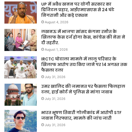
UP में अवैध खनन पर योगी सरकार का
डिजिटल प्रहार, आईएमएसएस से 24 घंटे
निगरानी और कड़े एक्शन
August 4, 2026
लखनऊ में भाजपा सांसद कंगना रनौत के
खिलाफ केस दर्ज होगा केस, कांग्रेस की नेता ने
दी तहरीर.
August 1, 2026
IRCTC घोटाला मामले में लालू परिवार के
खिलाफ आरोप तय किए जाने पर 14 अगस्त तक
फैसला टला
July 31, 2026
उमर खालिद की जमानत पर फैसला फिलहाल
टला, हाई कोर्ट ने पुलिस से मांगा जवाब
July 31, 2026
भारत भूषण तिवारी गोलीकांड में आरोपी STF
जवान गिरफ्तार, मामले की जांच जारी
July 31, 2026