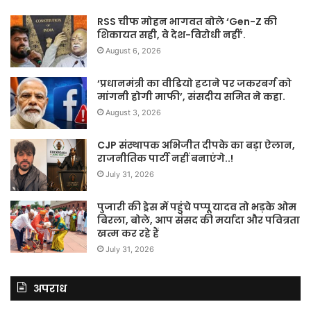
RSS चीफ मोहन भागवत बोले ‘Gen-Z की
शिकायत सही, वे देश-विरोधी नहीं’.
August 6, 2026
‘प्रधानमंत्री का वीडियो हटाने पर जकरबर्ग को
मांगनी होगी माफी’, संसदीय समित ने कहा.
August 3, 2026
CJP संस्थापक अभिजीत दीपके का बड़ा ऐलान,
राजनीतिक पार्टी नहीं बनाएंगे..!
July 31, 2026
पुजारी की ड्रेस में पहुंचे पप्पू यादव तो भड़के ओम
बिरला, बोले, आप संसद की मर्यादा और पवित्रता
खत्म कर रहे हैं
July 31, 2026
अपराध