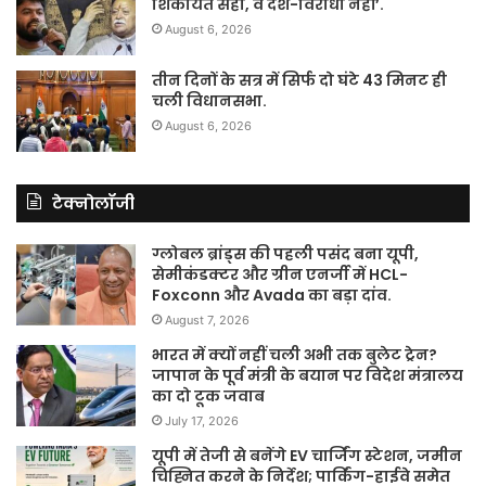
शिकायत सही, वे देश-विरोधी नहीं’.
August 6, 2026
तीन दिनों के सत्र में सिर्फ दो घंटे 43 मिनट ही
चली विधानसभा.
August 6, 2026
टेक्नोलॉजी
ग्लोबल ब्रांड्स की पहली पसंद बना यूपी,
सेमीकंडक्टर और ग्रीन एनर्जी में HCL-
Foxconn और Avada का बड़ा दांव.
August 7, 2026
भारत में क्यों नहीं चली अभी तक बुलेट ट्रेन?
जापान के पूर्व मंत्री के बयान पर विदेश मंत्रालय
का दो टूक जवाब
July 17, 2026
यूपी में तेजी से बनेंगे EV चार्जिंग स्टेशन, जमीन
चिह्नित करने के निर्देश; पार्किंग-हाईवे समेत