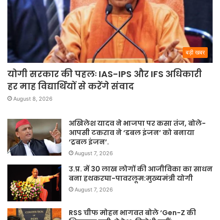
बड़ी खबर
योगी सरकार की पहलः IAS-IPS और IFS अधिकारी
हर माह विद्यार्थियों से करेंगे संवाद
August 8, 2026
अखिलेश यादव ने भाजपा पर कसा तंज, बोले-
आपसी टकराव ने ‘डबल इंजन’ को बनाया
‘ट्रबल इंजन’.
August 7, 2026
उ.प्र. में 30 लाख लोगों की आजीविका का साधन
बना हथकरघा-पावरलूम:मुख्यमंत्री योगी
August 7, 2026
RSS चीफ मोहन भागवत बोले ‘Gen-Z की