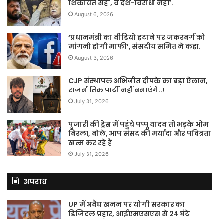
शिकायत सही, वे देश-विरोधी नहीं’.
August 6, 2026
‘प्रधानमंत्री का वीडियो हटाने पर जकरबर्ग को
मांगनी होगी माफी’, संसदीय समित ने कहा.
August 3, 2026
CJP संस्थापक अभिजीत दीपके का बड़ा ऐलान,
राजनीतिक पार्टी नहीं बनाएंगे..!
July 31, 2026
पुजारी की ड्रेस में पहुंचे पप्पू यादव तो भड़के ओम
बिरला, बोले, आप संसद की मर्यादा और पवित्रता
खत्म कर रहे हैं
July 31, 2026
अपराध
UP में अवैध खनन पर योगी सरकार का
डिजिटल प्रहार, आईएमएसएस से 24 घंटे