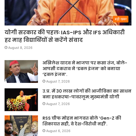
बड़ी खबर
योगी सरकार की पहलः IAS-IPS और IFS अधिकारी
हर माह विद्यार्थियों से करेंगे संवाद
August 8, 2026
अखिलेश यादव ने भाजपा पर कसा तंज, बोले-
आपसी टकराव ने ‘डबल इंजन’ को बनाया
‘ट्रबल इंजन’.
August 7, 2026
उ.प्र. में 30 लाख लोगों की आजीविका का साधन
बना हथकरघा-पावरलूम:मुख्यमंत्री योगी
August 7, 2026
RSS चीफ मोहन भागवत बोले ‘Gen-Z की
शिकायत सही, वे देश-विरोधी नहीं’.
August 6, 2026