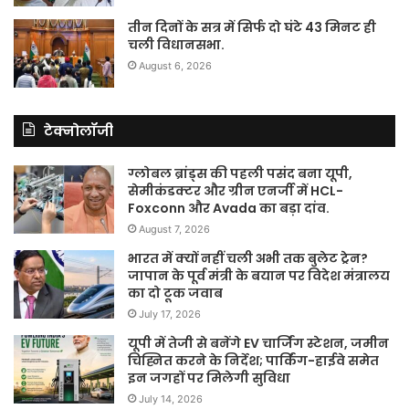
तीन दिनों के सत्र में सिर्फ दो घंटे 43 मिनट ही
चली विधानसभा.
August 6, 2026
टेक्नोलॉजी
ग्लोबल ब्रांड्स की पहली पसंद बना यूपी,
सेमीकंडक्टर और ग्रीन एनर्जी में HCL-
Foxconn और Avada का बड़ा दांव.
August 7, 2026
भारत में क्यों नहीं चली अभी तक बुलेट ट्रेन?
जापान के पूर्व मंत्री के बयान पर विदेश मंत्रालय
का दो टूक जवाब
July 17, 2026
यूपी में तेजी से बनेंगे EV चार्जिंग स्टेशन, जमीन
चिह्नित करने के निर्देश; पार्किंग-हाईवे समेत
इन जगहों पर मिलेगी सुविधा
July 14, 2026