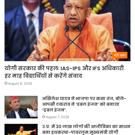
बड़ी खबर
योगी सरकार की पहलः IAS-IPS और IFS अधिकारी
हर माह विद्यार्थियों से करेंगे संवाद
August 8, 2026
अखिलेश यादव ने भाजपा पर कसा तंज, बोले-
आपसी टकराव ने ‘डबल इंजन’ को बनाया
‘ट्रबल इंजन’.
August 7, 2026
उ.प्र. में 30 लाख लोगों की आजीविका का साधन
बना हथकरघा-पावरलूम:मुख्यमंत्री योगी