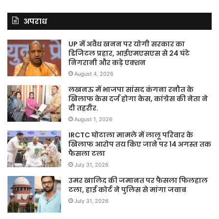
अपराध
UP में अवैध खनन पर योगी सरकार का
डिजिटल प्रहार, आईएमएसएस से 24 घंटे
निगरानी और कड़े एक्शन
August 4, 2026
लखनऊ में भाजपा सांसद कंगना रनौत के
खिलाफ केस दर्ज होगा केस, कांग्रेस की नेता ने
दी तहरीर.
August 1, 2026
IRCTC घोटाला मामले में लालू परिवार के
खिलाफ आरोप तय किए जाने पर 14 अगस्त तक
फैसला टला
July 31, 2026
उमर खालिद की जमानत पर फैसला फिलहाल
टला, हाई कोर्ट ने पुलिस से मांगा जवाब
July 31, 2026