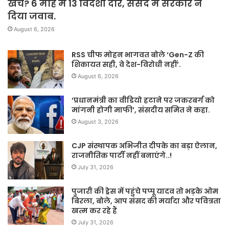
खर्च? 6 माह में 13 विदेशी दौरे, संसद में सरकार ने
दिया जवाब.
August 6, 2026
RSS चीफ मोहन भागवत बोले ‘Gen-Z की
शिकायत सही, वे देश-विरोधी नहीं’.
August 6, 2026
‘प्रधानमंत्री का वीडियो हटाने पर जकरबर्ग को
मांगनी होगी माफी’, संसदीय समित ने कहा.
August 3, 2026
CJP संस्थापक अभिजीत दीपके का बड़ा ऐलान,
राजनीतिक पार्टी नहीं बनाएंगे..!
July 31, 2026
पुजारी की ड्रेस में पहुंचे पप्पू यादव तो भड़के ओम
बिरला, बोले, आप संसद की मर्यादा और पवित्रता
खत्म कर रहे हैं
July 31, 2026