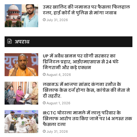
उमर खालिद की जमानत पर फैसला फिलहाल
टला, हाई कोर्ट ने पुलिस से मांगा जवाब
July 31, 2026
अपराध
UP में अवैध खनन पर योगी सरकार का
डिजिटल प्रहार, आईएमएसएस से 24 घंटे
निगरानी और कड़े एक्शन
August 4, 2026
लखनऊ में भाजपा सांसद कंगना रनौत के
खिलाफ केस दर्ज होगा केस, कांग्रेस की नेता ने
दी तहरीर.
August 1, 2026
IRCTC घोटाला मामले में लालू परिवार के
खिलाफ आरोप तय किए जाने पर 14 अगस्त तक
फैसला टला
July 31, 2026