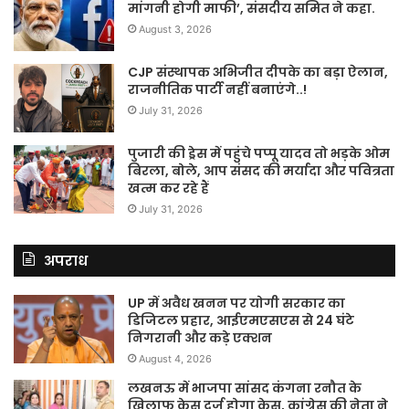
मांगनी होगी माफी’, संसदीय समित ने कहा.
August 3, 2026
CJP संस्थापक अभिजीत दीपके का बड़ा ऐलान,
राजनीतिक पार्टी नहीं बनाएंगे..!
July 31, 2026
पुजारी की ड्रेस में पहुंचे पप्पू यादव तो भड़के ओम
बिरला, बोले, आप संसद की मर्यादा और पवित्रता
खत्म कर रहे हैं
July 31, 2026
अपराध
UP में अवैध खनन पर योगी सरकार का
डिजिटल प्रहार, आईएमएसएस से 24 घंटे
निगरानी और कड़े एक्शन
August 4, 2026
लखनऊ में भाजपा सांसद कंगना रनौत के
खिलाफ केस दर्ज होगा केस, कांग्रेस की नेता ने