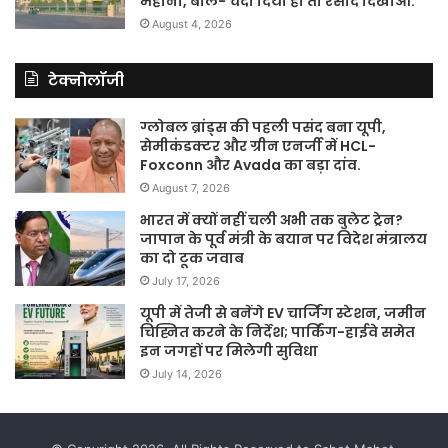
महाना, बोले- चंदा दिया हो तो रसीद दिखाओ.
August 4, 2026
टेक्नोलॉजी
ग्लोबल ब्रांड्स की पहली पसंद बना यूपी,
सेमीकंडक्टर और ग्रीन एनर्जी में HCL-
Foxconn और Avada का बड़ा दांव.
August 7, 2026
भारत में क्यों नहीं चली अभी तक बुलेट ट्रेन?
जापान के पूर्व मंत्री के बयान पर विदेश मंत्रालय
का दो टूक जवाब
July 17, 2026
यूपी में तेजी से बनेंगे EV चार्जिंग स्टेशन, जमीन
चिह्नित करने के निर्देश; पार्किंग-हाईवे समेत
इन जगहों पर मिलेगी सुविधा
July 14, 2026