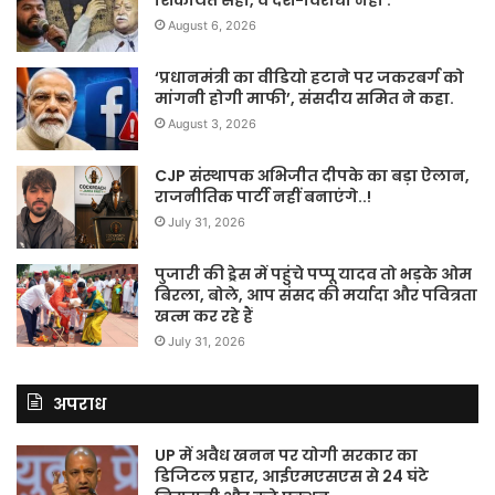
August 6, 2026
‘प्रधानमंत्री का वीडियो हटाने पर जकरबर्ग को
मांगनी होगी माफी’, संसदीय समित ने कहा.
August 3, 2026
CJP संस्थापक अभिजीत दीपके का बड़ा ऐलान,
राजनीतिक पार्टी नहीं बनाएंगे..!
July 31, 2026
पुजारी की ड्रेस में पहुंचे पप्पू यादव तो भड़के ओम
बिरला, बोले, आप संसद की मर्यादा और पवित्रता
खत्म कर रहे हैं
July 31, 2026
अपराध
UP में अवैध खनन पर योगी सरकार का
डिजिटल प्रहार, आईएमएसएस से 24 घंटे