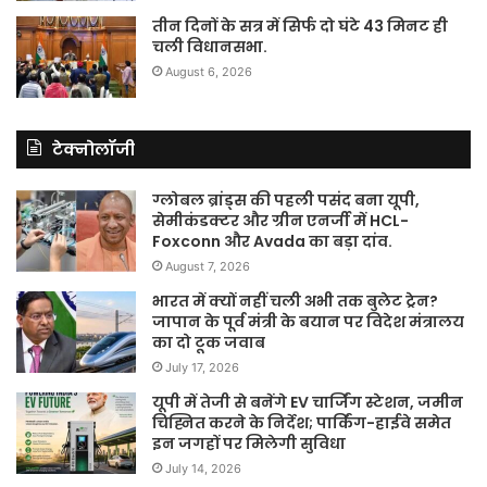
तीन दिनों के सत्र में सिर्फ दो घंटे 43 मिनट ही
चली विधानसभा.
August 6, 2026
टेक्नोलॉजी
ग्लोबल ब्रांड्स की पहली पसंद बना यूपी,
सेमीकंडक्टर और ग्रीन एनर्जी में HCL-
Foxconn और Avada का बड़ा दांव.
August 7, 2026
भारत में क्यों नहीं चली अभी तक बुलेट ट्रेन?
जापान के पूर्व मंत्री के बयान पर विदेश मंत्रालय
का दो टूक जवाब
July 17, 2026
यूपी में तेजी से बनेंगे EV चार्जिंग स्टेशन, जमीन
चिह्नित करने के निर्देश; पार्किंग-हाईवे समेत
इन जगहों पर मिलेगी सुविधा
July 14, 2026