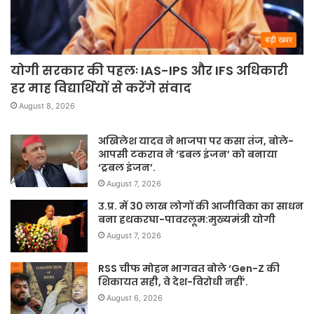
बड़ी खबर
योगी सरकार की पहलः IAS-IPS और IFS अधिकारी
हर माह विद्यार्थियों से करेंगे संवाद
August 8, 2026
अखिलेश यादव ने भाजपा पर कसा तंज, बोले-
आपसी टकराव ने ‘डबल इंजन’ को बनाया
‘ट्रबल इंजन’.
August 7, 2026
उ.प्र. में 30 लाख लोगों की आजीविका का साधन
बना हथकरघा-पावरलूम:मुख्यमंत्री योगी
August 7, 2026
RSS चीफ मोहन भागवत बोले ‘Gen-Z की
शिकायत सही, वे देश-विरोधी नहीं’.
August 6, 2026