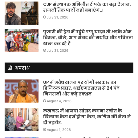
CJP संस्थापक अभिजीत दीपके का बड़ा ऐलान,
राजनीतिक पार्टी नहीं बनाएंगे..!
July 31, 2026
पुजारी की ड्रेस में पहुंचे पप्पू यादव तो भड़के ओम
बिरला, बोले, आप संसद की मर्यादा और पवित्रता
खत्म कर रहे हैं
July 31, 2026
अपराध
UP में अवैध खनन पर योगी सरकार का
डिजिटल प्रहार, आईएमएसएस से 24 घंटे
निगरानी और कड़े एक्शन
August 4, 2026
लखनऊ में भाजपा सांसद कंगना रनौत के
खिलाफ केस दर्ज होगा केस, कांग्रेस की नेता ने
दी तहरीर.
August 1, 2026