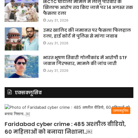
IRCTC घोटाला मामले में लालू परिवार के
खिलाफ आरोप तय किए जाने पर 14 अगस्त तक
फैसला टला
July 31, 2026
उमर खालिद की जमानत पर फैसला फिलहाल
टला, हाई कोर्ट ने पुलिस से मांगा जवाब
July 31, 2026
भारत भूषण तिवारी गोलीकांड में आरोपी STF
जवान गिरफ्तार, मामले की जांच जारी
July 31, 2026
एक्सक्लूसिव
एक्सक्लूसिव
Faridabad cyber crime : 485 अश्लील वीडियो,
60 महिलाओं को बनाया निशाना..￼