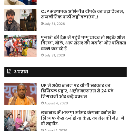
CJP संस्थापक अभिजीत दीपके का बड़ा ऐलान,
राजनीतिक पार्टी नहीं बनाएंगे..!
July 31, 2026
पुजारी की ड्रेस में पहुंचे पप्पू यादव तो भड़के ओम
बिरला, बोले, आप संसद की मर्यादा और पवित्रता
खत्म कर रहे हैं
July 31, 2026
अपराध
UP में अवैध खनन पर योगी सरकार का
डिजिटल प्रहार, आईएमएसएस से 24 घंटे
निगरानी और कड़े एक्शन
August 4, 2026
लखनऊ में भाजपा सांसद कंगना रनौत के
खिलाफ केस दर्ज होगा केस, कांग्रेस की नेता ने
दी तहरीर.
August 1, 2026