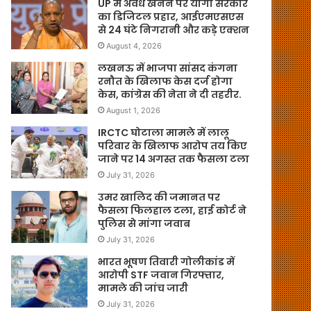
UP में अवैध खनन पर योगी सरकार
का डिजिटल प्रहार, आईएमएसएस
से 24 घंटे निगरानी और कड़े एक्शन
August 4, 2026
लखनऊ में भाजपा सांसद कंगना
रनौत के खिलाफ केस दर्ज होगा
केस, कांग्रेस की नेता ने दी तहरीर.
August 1, 2026
IRCTC घोटाला मामले में लालू
परिवार के खिलाफ आरोप तय किए
जाने पर 14 अगस्त तक फैसला टला
July 31, 2026
उमर खालिद की जमानत पर
फैसला फिलहाल टला, हाई कोर्ट ने
पुलिस से मांगा जवाब
July 31, 2026
भारत भूषण तिवारी गोलीकांड में
आरोपी STF जवान गिरफ्तार,
मामले की जांच जारी
July 31, 2026