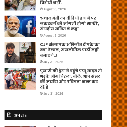
विरोधी नहीं’.
August 6, 2026
‘प्रधानमंत्री का वीडियो हटाने पर
जकरबर्ग को मांगनी होगी माफी’,
संसदीय समित ने कहा.
August 3, 2026
CJP संस्थापक अभिजीत दीपके का
बड़ा ऐलान, राजनीतिक पार्टी नहीं
बनाएंगे..!
July 31, 2026
पुजारी की ड्रेस में पहुंचे पप्पू यादव तो
भड़के ओम बिरला, बोले, आप संसद
की मर्यादा और पवित्रता खत्म कर
रहे हैं
July 31, 2026
अपराध