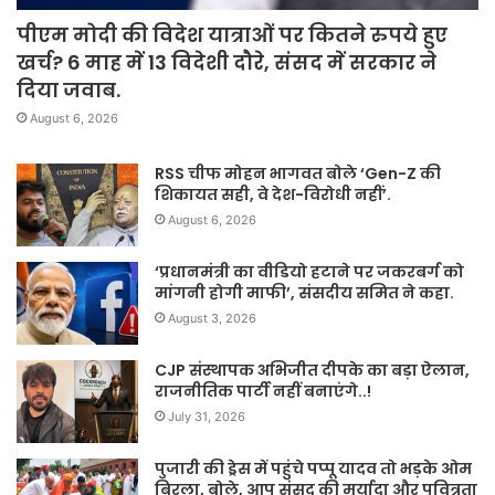
पीएम मोदी की विदेश यात्राओं पर कितने रुपये हुए
खर्च? 6 माह में 13 विदेशी दौरे, संसद में सरकार ने
दिया जवाब.
August 6, 2026
RSS चीफ मोहन भागवत बोले ‘Gen-Z की
शिकायत सही, वे देश-विरोधी नहीं’.
August 6, 2026
‘प्रधानमंत्री का वीडियो हटाने पर जकरबर्ग को
मांगनी होगी माफी’, संसदीय समित ने कहा.
August 3, 2026
CJP संस्थापक अभिजीत दीपके का बड़ा ऐलान,
राजनीतिक पार्टी नहीं बनाएंगे..!
July 31, 2026
पुजारी की ड्रेस में पहुंचे पप्पू यादव तो भड़के ओम
बिरला, बोले, आप संसद की मर्यादा और पवित्रता