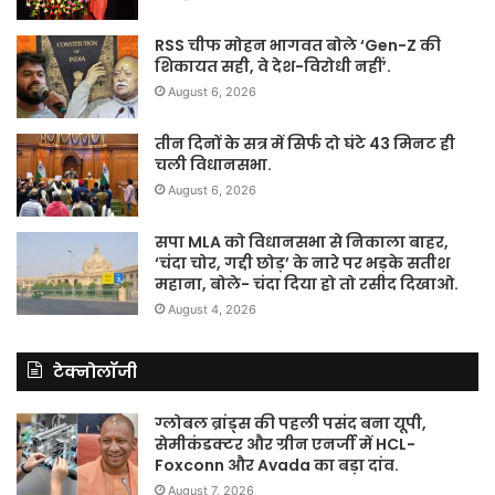
RSS चीफ मोहन भागवत बोले ‘Gen-Z की
शिकायत सही, वे देश-विरोधी नहीं’.
August 6, 2026
तीन दिनों के सत्र में सिर्फ दो घंटे 43 मिनट ही
चली विधानसभा.
August 6, 2026
सपा MLA को विधानसभा से निकाला बाहर,
‘चंदा चोर, गद्दी छोड़’ के नारे पर भड़के सतीश
महाना, बोले- चंदा दिया हो तो रसीद दिखाओ.
August 4, 2026
टेक्नोलॉजी
ग्लोबल ब्रांड्स की पहली पसंद बना यूपी,
सेमीकंडक्टर और ग्रीन एनर्जी में HCL-
Foxconn और Avada का बड़ा दांव.
August 7, 2026