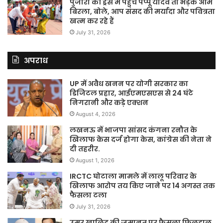
पुजारी की ड्रेस में पहुंचे पप्पू यादव तो भड़के ओम
बिरला, बोले, आप संसद की मर्यादा और पवित्रता
खत्म कर रहे हैं
July 31, 2026
अपराध
UP में अवैध खनन पर योगी सरकार का
डिजिटल प्रहार, आईएमएसएस से 24 घंटे
निगरानी और कड़े एक्शन
August 4, 2026
लखनऊ में भाजपा सांसद कंगना रनौत के
खिलाफ केस दर्ज होगा केस, कांग्रेस की नेता ने
दी तहरीर.
August 1, 2026
IRCTC घोटाला मामले में लालू परिवार के
खिलाफ आरोप तय किए जाने पर 14 अगस्त तक
फैसला टला
July 31, 2026
उमर खालिद की जमानत पर फैसला फिलहाल