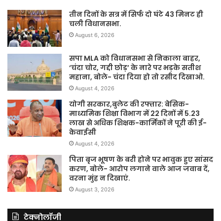
तीन दिनों के सत्र में सिर्फ दो घंटे 43 मिनट ही
चली विधानसभा.
August 6, 2026
सपा MLA को विधानसभा से निकाला बाहर,
‘चंदा चोर, गद्दी छोड़’ के नारे पर भड़के सतीश
महाना, बोले- चंदा दिया हो तो रसीद दिखाओ.
August 4, 2026
योगी सरकार,बुलेट की रफ्तार: बेसिक-
माध्यमिक शिक्षा विभाग में 22 दिनों में 5.23
लाख से अधिक शिक्षक-कार्मिकों ने पूरी की ई-
केवाईसी
August 4, 2026
पिता बृज भूषण के बरी होने पर भावुक हुए सांसद
करण, बोले- आरोप लगाने वाले आज जवाब दें,
वरना मुंह न दिखाएं.
August 3, 2026
टेक्नोलॉजी