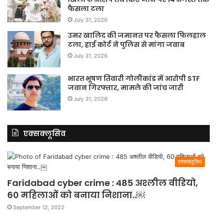
फैसला टला
July 31, 2026
उमर खालिद की जमानत पर फैसला फिलहाल
टला, हाई कोर्ट ने पुलिस से मांगा जवाब
July 31, 2026
भारत भूषण तिवारी गोलीकांड में आरोपी STF
जवान गिरफ्तार, मामले की जांच जारी
July 31, 2026
एक्सक्लूसिव
एक्सक्लूसिव
Faridabad cyber crime : 485 अश्लील वीडियो,
60 महिलाओं को बनाया निशाना..￼
September 12, 2022