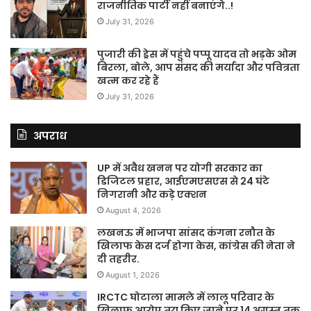
राजनीतिक पार्टी नहीं बनाएंगे..!
July 31, 2026
पुजारी की ड्रेस में पहुंचे पप्पू यादव तो भड़के ओम
बिरला, बोले, आप संसद की मर्यादा और पवित्रता
खत्म कर रहे हैं
July 31, 2026
अपराध
UP में अवैध खनन पर योगी सरकार का
डिजिटल प्रहार, आईएमएसएस से 24 घंटे
निगरानी और कड़े एक्शन
August 4, 2026
लखनऊ में भाजपा सांसद कंगना रनौत के
खिलाफ केस दर्ज होगा केस, कांग्रेस की नेता ने
दी तहरीर.
August 1, 2026
IRCTC घोटाला मामले में लालू परिवार के
खिलाफ आरोप तय किए जाने पर 14 अगस्त तक