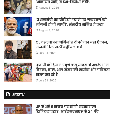
शिकायत सही, वे देश-विरोधी नहीं’.
August 6, 2026
‘प्रधानमंत्री का वीडियो हटाने पर जकरबर्ग को
मांगनी होगी माफी’, संसदीय समित ने कहा.
August 3, 2026
CJP संस्थापक अभिजीत दीपके का बड़ा ऐलान,
राजनीतिक पार्टी नहीं बनाएंगे..!
July 31, 2026
पुजारी की ड्रेस में पहुंचे पप्पू यादव तो भड़के ओम
बिरला, बोले, आप संसद की मर्यादा और पवित्रता
खत्म कर रहे हैं
July 31, 2026
अपराध
UP में अवैध खनन पर योगी सरकार का
डिजिटल प्रहार, आईएमएसएस से 24 घंटे