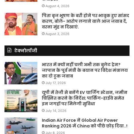
August 4, 2026
पिता बृज भूषण के बरी होने पर भावुक हुए सांसद
करण, बोले- आरोप लगाने वाले आज जवाब दें,
वरना मुंह न दिखाएं.
August 3, 2026
टेक्नोलॉजी
भारत में क्यों नहीं चली अभी तक बुलेट ट्रेन?
जापान के पूर्व मंत्री के बयान पर विदेश मंत्रालय
का दो टूक जवाब
July 17, 2026
यूपी में तेजी से बनेंगे EV चार्जिंग स्टेशन, जमीन
चिह्नित करने के निर्देश; पार्किंग-हाईवे समेत
इन जगहों पर मिलेगी सुविधा
July 14, 2026
Indian Air Force ने Global Air Power
Ranking 2026 में China को पीछे छोड़ दिया..!
July 8, 2026