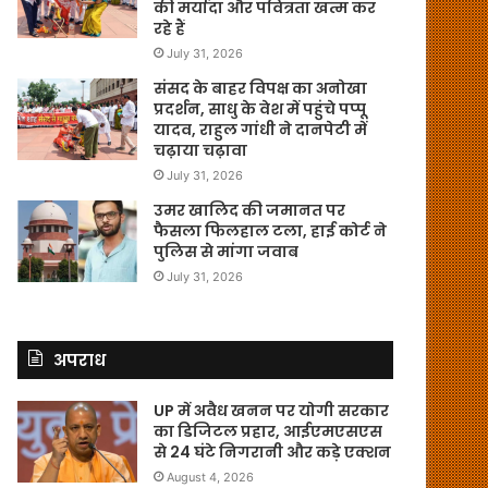
की मर्यादा और पवित्रता खत्म कर
रहे हैं
July 31, 2026
संसद के बाहर विपक्ष का अनोखा
प्रदर्शन, साधु के वेश में पहुंचे पप्पू
यादव, राहुल गांधी ने दानपेटी में
चढ़ाया चढ़ावा
July 31, 2026
उमर खालिद की जमानत पर
फैसला फिलहाल टला, हाई कोर्ट ने
पुलिस से मांगा जवाब
July 31, 2026
अपराध
UP में अवैध खनन पर योगी सरकार
का डिजिटल प्रहार, आईएमएसएस
से 24 घंटे निगरानी और कड़े एक्शन
August 4, 2026