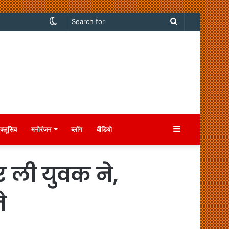
Switch
Search
skin
for
Sidebar
क्लूसिव
मनोरंजन
ब्लॉग
वीडियो
 ली युवक ने,
े