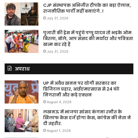
CJP संस्थापक अभिजीत दीपके का बड़ा ऐलान,
राजनीतिक पार्टी नहीं बनाएंगे..!
July 31, 2026
पुजारी की ड्रेस में पहुंचे पप्पू यादव तो भड़के ओम
बिरला, बोले, आप संसद की मर्यादा और पवित्रता
खत्म कर रहे हैं
July 31, 2026
अपराध
UP में अवैध खनन पर योगी सरकार का
डिजिटल प्रहार, आईएमएसएस से 24 घंटे
निगरानी और कड़े एक्शन
August 4, 2026
लखनऊ में भाजपा सांसद कंगना रनौत के
खिलाफ केस दर्ज होगा केस, कांग्रेस की नेता ने
दी तहरीर.
August 1, 2026