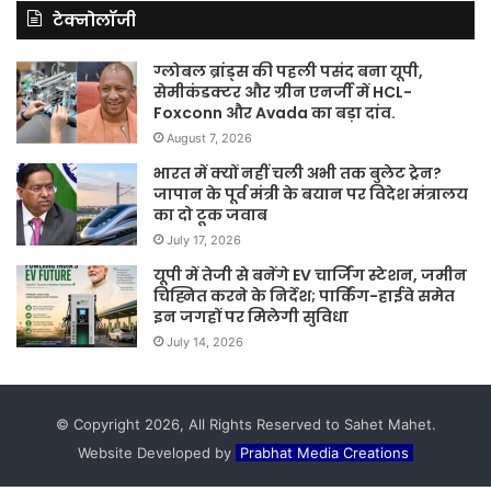
टेक्नोलॉजी
ग्लोबल ब्रांड्स की पहली पसंद बना यूपी,
सेमीकंडक्टर और ग्रीन एनर्जी में HCL-
Foxconn और Avada का बड़ा दांव.
August 7, 2026
भारत में क्यों नहीं चली अभी तक बुलेट ट्रेन?
जापान के पूर्व मंत्री के बयान पर विदेश मंत्रालय
का दो टूक जवाब
July 17, 2026
यूपी में तेजी से बनेंगे EV चार्जिंग स्टेशन, जमीन
चिह्नित करने के निर्देश; पार्किंग-हाईवे समेत
इन जगहों पर मिलेगी सुविधा
July 14, 2026
© Copyright 2026, All Rights Reserved to Sahet Mahet.
Website Developed by
Prabhat Media Creations