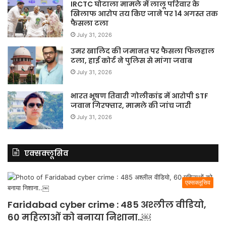
IRCTC घोटाला मामले में लालू परिवार के
खिलाफ आरोप तय किए जाने पर 14 अगस्त तक
फैसला टला
July 31, 2026
उमर खालिद की जमानत पर फैसला फिलहाल
टला, हाई कोर्ट ने पुलिस से मांगा जवाब
July 31, 2026
भारत भूषण तिवारी गोलीकांड में आरोपी STF
जवान गिरफ्तार, मामले की जांच जारी
July 31, 2026
एक्सक्लूसिव
एक्सक्लूसिव
Faridabad cyber crime : 485 अश्लील वीडियो,
60 महिलाओं को बनाया निशाना..￼