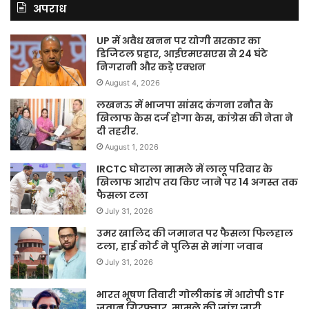
अपराध
UP में अवैध खनन पर योगी सरकार का
डिजिटल प्रहार, आईएमएसएस से 24 घंटे
निगरानी और कड़े एक्शन
August 4, 2026
लखनऊ में भाजपा सांसद कंगना रनौत के
खिलाफ केस दर्ज होगा केस, कांग्रेस की नेता ने
दी तहरीर.
August 1, 2026
IRCTC घोटाला मामले में लालू परिवार के
खिलाफ आरोप तय किए जाने पर 14 अगस्त तक
फैसला टला
July 31, 2026
उमर खालिद की जमानत पर फैसला फिलहाल
टला, हाई कोर्ट ने पुलिस से मांगा जवाब
July 31, 2026
भारत भूषण तिवारी गोलीकांड में आरोपी STF
जवान गिरफ्तार, मामले की जांच जारी