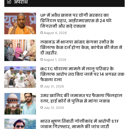
अपराध
UP में अवैध खनन पर योगी सरकार का
डिजिटल प्रहार, आईएमएसएस से 24 घंटे
निगरानी और कड़े एक्शन
August 4, 2026
लखनऊ में भाजपा सांसद कंगना रनौत के
खिलाफ केस दर्ज होगा केस, कांग्रेस की नेता ने
दी तहरीर.
August 1, 2026
IRCTC घोटाला मामले में लालू परिवार के
खिलाफ आरोप तय किए जाने पर 14 अगस्त तक
फैसला टला
July 31, 2026
उमर खालिद की जमानत पर फैसला फिलहाल
टला, हाई कोर्ट ने पुलिस से मांगा जवाब
July 31, 2026
भारत भूषण तिवारी गोलीकांड में आरोपी STF
जवान गिरफ्तार, मामले की जांच जारी