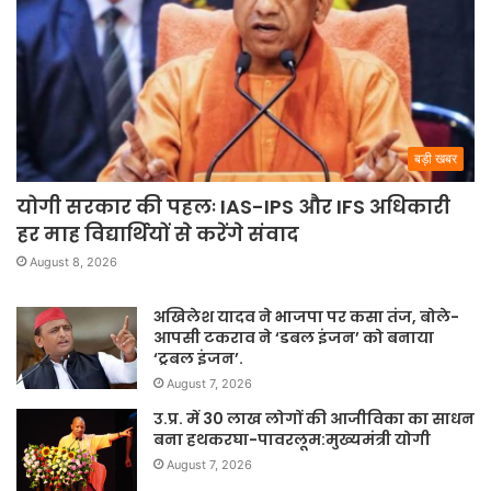
बड़ी खबर
योगी सरकार की पहलः IAS-IPS और IFS अधिकारी
हर माह विद्यार्थियों से करेंगे संवाद
August 8, 2026
अखिलेश यादव ने भाजपा पर कसा तंज, बोले-
आपसी टकराव ने ‘डबल इंजन’ को बनाया
‘ट्रबल इंजन’.
August 7, 2026
उ.प्र. में 30 लाख लोगों की आजीविका का साधन
बना हथकरघा-पावरलूम:मुख्यमंत्री योगी
August 7, 2026