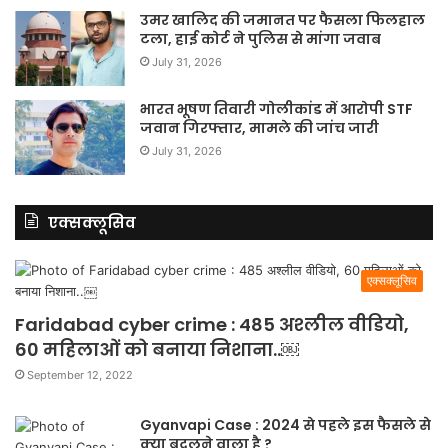
उमर खालिद की जमानत पर फैसला फिलहाल
टला, हाई कोर्ट ने पुलिस से मांगा जवाब
July 31, 2026
भारत भूषण तिवारी गोलीकांड में आरोपी STF
जवान गिरफ्तार, मामले की जांच जारी
July 31, 2026
एक्सक्लूसिव
एक्सक्लूसिव
Faridabad cyber crime : 485 अश्लील वीडियो,
60 महिलाओं को बनाया निशाना..￼
September 12, 2022
Gyanvapi Case : 2024 से पहले इस फैसले से
क्या बदलने वाला है ?