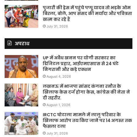
पुजारी की ड्रेस में पहुंचे पप्पू यादव तो भड़के ओम
बिरला, बोले, आप संसद की मर्यादा और पवित्रता
खत्म कर रहे हैं
July 31, 2026
अपराध
UP में अवैध खनन पर योगी सरकार का
डिजिटल प्रहार, आईएमएसएस से 24 घंटे
निगरानी और कड़े एक्शन
August 4, 2026
लखनऊ में भाजपा सांसद कंगना रनौत के
खिलाफ केस दर्ज होगा केस, कांग्रेस की नेता ने
दी तहरीर.
August 1, 2026
IRCTC घोटाला मामले में लालू परिवार के
खिलाफ आरोप तय किए जाने पर 14 अगस्त तक
फैसला टला
July 31, 2026