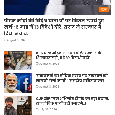
दिल्ली
पीएम मोदी की विदेश यात्राओं पर कितने रुपये हुए
खर्च? 6 माह में 13 विदेशी दौरे, संसद में सरकार ने
दिया जवाब.
August 6, 2026
RSS चीफ मोहन भागवत बोले ‘Gen-Z की
शिकायत सही, वे देश-विरोधी नहीं’.
August 6, 2026
‘प्रधानमंत्री का वीडियो हटाने पर जकरबर्ग को
मांगनी होगी माफी’, संसदीय समित ने कहा.
August 3, 2026
CJP संस्थापक अभिजीत दीपके का बड़ा ऐलान,
राजनीतिक पार्टी नहीं बनाएंगे..!
July 31, 2026