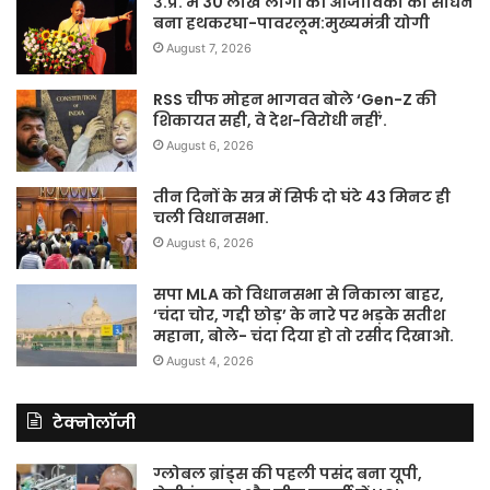
उ.प्र. में 30 लाख लोगों की आजीविका का साधन
बना हथकरघा-पावरलूम:मुख्यमंत्री योगी
August 7, 2026
RSS चीफ मोहन भागवत बोले ‘Gen-Z की
शिकायत सही, वे देश-विरोधी नहीं’.
August 6, 2026
तीन दिनों के सत्र में सिर्फ दो घंटे 43 मिनट ही
चली विधानसभा.
August 6, 2026
सपा MLA को विधानसभा से निकाला बाहर,
‘चंदा चोर, गद्दी छोड़’ के नारे पर भड़के सतीश
महाना, बोले- चंदा दिया हो तो रसीद दिखाओ.
August 4, 2026
टेक्नोलॉजी
ग्लोबल ब्रांड्स की पहली पसंद बना यूपी,