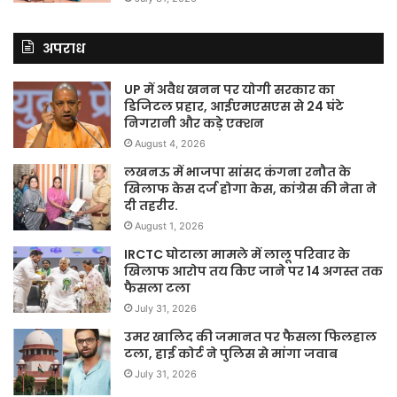
अपराध
UP में अवैध खनन पर योगी सरकार का
डिजिटल प्रहार, आईएमएसएस से 24 घंटे
निगरानी और कड़े एक्शन
August 4, 2026
लखनऊ में भाजपा सांसद कंगना रनौत के
खिलाफ केस दर्ज होगा केस, कांग्रेस की नेता ने
दी तहरीर.
August 1, 2026
IRCTC घोटाला मामले में लालू परिवार के
खिलाफ आरोप तय किए जाने पर 14 अगस्त तक
फैसला टला
July 31, 2026
उमर खालिद की जमानत पर फैसला फिलहाल
टला, हाई कोर्ट ने पुलिस से मांगा जवाब
July 31, 2026