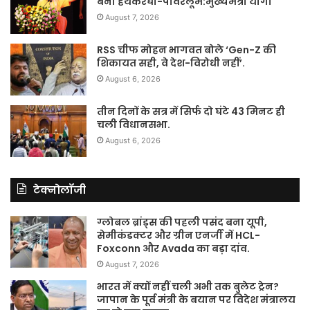
बना हथकरघा-पावरलूम:मुख्यमंत्री योगी
August 7, 2026
RSS चीफ मोहन भागवत बोले ‘Gen-Z की
शिकायत सही, वे देश-विरोधी नहीं’.
August 6, 2026
तीन दिनों के सत्र में सिर्फ दो घंटे 43 मिनट ही
चली विधानसभा.
August 6, 2026
टेक्नोलॉजी
ग्लोबल ब्रांड्स की पहली पसंद बना यूपी,
सेमीकंडक्टर और ग्रीन एनर्जी में HCL-
Foxconn और Avada का बड़ा दांव.
August 7, 2026
भारत में क्यों नहीं चली अभी तक बुलेट ट्रेन?
जापान के पूर्व मंत्री के बयान पर विदेश मंत्रालय