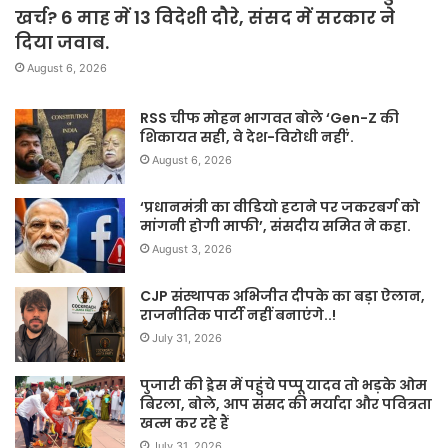
खर्च? 6 माह में 13 विदेशी दौरे, संसद में सरकार ने
दिया जवाब.
August 6, 2026
RSS चीफ मोहन भागवत बोले ‘Gen-Z की
शिकायत सही, वे देश-विरोधी नहीं’.
August 6, 2026
‘प्रधानमंत्री का वीडियो हटाने पर जकरबर्ग को
मांगनी होगी माफी’, संसदीय समित ने कहा.
August 3, 2026
CJP संस्थापक अभिजीत दीपके का बड़ा ऐलान,
राजनीतिक पार्टी नहीं बनाएंगे..!
July 31, 2026
पुजारी की ड्रेस में पहुंचे पप्पू यादव तो भड़के ओम
बिरला, बोले, आप संसद की मर्यादा और पवित्रता
खत्म कर रहे हैं
July 31, 2026