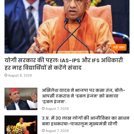
बड़ी खबर
योगी सरकार की पहलः IAS-IPS और IFS अधिकारी
हर माह विद्यार्थियों से करेंगे संवाद
August 8, 2026
अखिलेश यादव ने भाजपा पर कसा तंज, बोले-
आपसी टकराव ने ‘डबल इंजन’ को बनाया
‘ट्रबल इंजन’.
August 7, 2026
उ.प्र. में 30 लाख लोगों की आजीविका का साधन
बना हथकरघा-पावरलूम:मुख्यमंत्री योगी
August 7, 2026