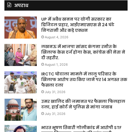
अपराध
UP में अवैध खनन पर योगी सरकार का
डिजिटल प्रहार, आईएमएसएस से 24 घंटे
निगरानी और कड़े एक्शन
August 4, 2026
लखनऊ में भाजपा सांसद कंगना रनौत के
खिलाफ केस दर्ज होगा केस, कांग्रेस की नेता ने
दी तहरीर.
August 1, 2026
IRCTC घोटाला मामले में लालू परिवार के
खिलाफ आरोप तय किए जाने पर 14 अगस्त तक
फैसला टला
July 31, 2026
उमर खालिद की जमानत पर फैसला फिलहाल
टला, हाई कोर्ट ने पुलिस से मांगा जवाब
July 31, 2026
भारत भूषण तिवारी गोलीकांड में आरोपी STF