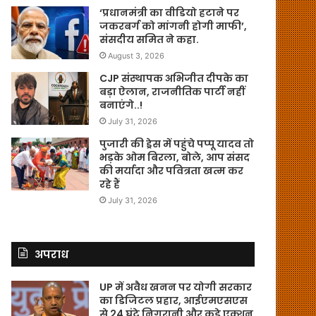
‘प्रधानमंत्री का वीडियो हटाने पर
जकरबर्ग को मांगनी होगी माफी’,
संसदीय समित ने कहा.
August 3, 2026
CJP संस्थापक अभिजीत दीपके का
बड़ा ऐलान, राजनीतिक पार्टी नहीं
बनाएंगे..!
July 31, 2026
पुजारी की ड्रेस में पहुंचे पप्पू यादव तो
भड़के ओम बिरला, बोले, आप संसद
की मर्यादा और पवित्रता खत्म कर
रहे हैं
July 31, 2026
अपराध
UP में अवैध खनन पर योगी सरकार
का डिजिटल प्रहार, आईएमएसएस
से 24 घंटे निगरानी और कड़े एक्शन