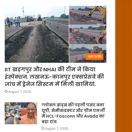
उत्तर प्रदेश
IIT खड़गपुर और NHAI की टीम ने किया
इंस्पेक्शन. लखनऊ-कानपुर एक्सप्रेसवे की
जांच में ड्रेनेज सिस्टम में मिली खामियां.
August 7, 2026
ग्लोबल ब्रांड्स की पहली पसंद बना
यूपी, सेमीकंडक्टर और ग्रीन एनर्जी
में HCL-Foxconn और Avada का
बड़ा दांव.
August 7, 2026