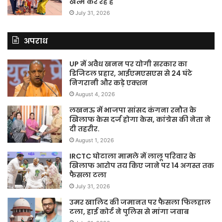
खत्म कर रहे हैं
July 31, 2026
अपराध
UP में अवैध खनन पर योगी सरकार का
डिजिटल प्रहार, आईएमएसएस से 24 घंटे
निगरानी और कड़े एक्शन
August 4, 2026
लखनऊ में भाजपा सांसद कंगना रनौत के
खिलाफ केस दर्ज होगा केस, कांग्रेस की नेता ने
दी तहरीर.
August 1, 2026
IRCTC घोटाला मामले में लालू परिवार के
खिलाफ आरोप तय किए जाने पर 14 अगस्त तक
फैसला टला
July 31, 2026
उमर खालिद की जमानत पर फैसला फिलहाल
टला, हाई कोर्ट ने पुलिस से मांगा जवाब