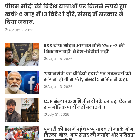
पीएम मोदी की विदेश यात्राओं पर कितने रुपये हुए
खर्च? 6 माह में 13 विदेशी दौरे, संसद में सरकार ने
दिया जवाब.
August 6, 2026
RSS चीफ मोहन भागवत बोले ‘Gen-Z की
शिकायत सही, वे देश-विरोधी नहीं’.
August 6, 2026
‘प्रधानमंत्री का वीडियो हटाने पर जकरबर्ग को
मांगनी होगी माफी’, संसदीय समित ने कहा.
August 3, 2026
CJP संस्थापक अभिजीत दीपके का बड़ा ऐलान,
राजनीतिक पार्टी नहीं बनाएंगे..!
July 31, 2026
पुजारी की ड्रेस में पहुंचे पप्पू यादव तो भड़के ओम
बिरला, बोले, आप संसद की मर्यादा और पवित्रता