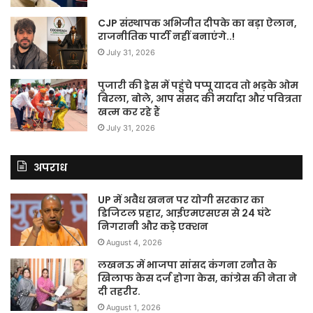
CJP संस्थापक अभिजीत दीपके का बड़ा ऐलान,
राजनीतिक पार्टी नहीं बनाएंगे..!
July 31, 2026
पुजारी की ड्रेस में पहुंचे पप्पू यादव तो भड़के ओम
बिरला, बोले, आप संसद की मर्यादा और पवित्रता
खत्म कर रहे हैं
July 31, 2026
अपराध
UP में अवैध खनन पर योगी सरकार का
डिजिटल प्रहार, आईएमएसएस से 24 घंटे
निगरानी और कड़े एक्शन
August 4, 2026
लखनऊ में भाजपा सांसद कंगना रनौत के
खिलाफ केस दर्ज होगा केस, कांग्रेस की नेता ने
दी तहरीर.
August 1, 2026