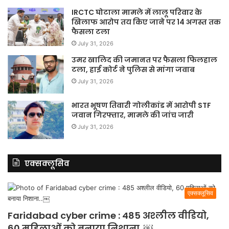
IRCTC घोटाला मामले में लालू परिवार के
खिलाफ आरोप तय किए जाने पर 14 अगस्त तक
फैसला टला
July 31, 2026
उमर खालिद की जमानत पर फैसला फिलहाल
टला, हाई कोर्ट ने पुलिस से मांगा जवाब
July 31, 2026
भारत भूषण तिवारी गोलीकांड में आरोपी STF
जवान गिरफ्तार, मामले की जांच जारी
July 31, 2026
एक्सक्लूसिव
एक्सक्लूसिव
Faridabad cyber crime : 485 अश्लील वीडियो,
60 महिलाओं को बनाया निशाना..￼