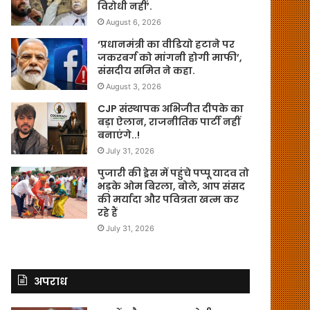
विरोधी नहीं’.
August 6, 2026
‘प्रधानमंत्री का वीडियो हटाने पर
जकरबर्ग को मांगनी होगी माफी’,
संसदीय समित ने कहा.
August 3, 2026
CJP संस्थापक अभिजीत दीपके का
बड़ा ऐलान, राजनीतिक पार्टी नहीं
बनाएंगे..!
July 31, 2026
पुजारी की ड्रेस में पहुंचे पप्पू यादव तो
भड़के ओम बिरला, बोले, आप संसद
की मर्यादा और पवित्रता खत्म कर
रहे हैं
July 31, 2026
अपराध