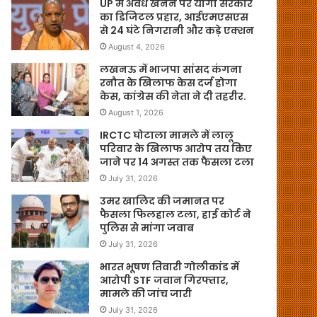
UP में अवैध खनन पर योगी सरकार
का डिजिटल प्रहार, आईएमएसएस
से 24 घंटे निगरानी और कड़े एक्शन
August 4, 2026
लखनऊ में भाजपा सांसद कंगना
रनौत के खिलाफ केस दर्ज होगा
केस, कांग्रेस की नेता ने दी तहरीर.
August 1, 2026
IRCTC घोटाला मामले में लालू
परिवार के खिलाफ आरोप तय किए
जाने पर 14 अगस्त तक फैसला टला
July 31, 2026
उमर खालिद की जमानत पर
फैसला फिलहाल टला, हाई कोर्ट ने
पुलिस से मांगा जवाब
July 31, 2026
भारत भूषण तिवारी गोलीकांड में
आरोपी STF जवान गिरफ्तार,
मामले की जांच जारी
July 31, 2026