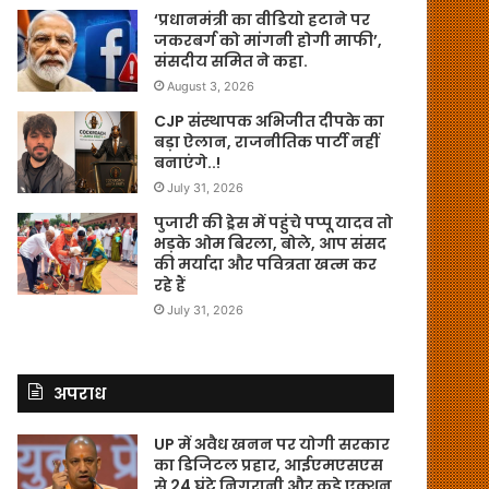
‘प्रधानमंत्री का वीडियो हटाने पर
जकरबर्ग को मांगनी होगी माफी’,
संसदीय समित ने कहा.
August 3, 2026
CJP संस्थापक अभिजीत दीपके का
बड़ा ऐलान, राजनीतिक पार्टी नहीं
बनाएंगे..!
July 31, 2026
पुजारी की ड्रेस में पहुंचे पप्पू यादव तो
भड़के ओम बिरला, बोले, आप संसद
की मर्यादा और पवित्रता खत्म कर
रहे हैं
July 31, 2026
अपराध
UP में अवैध खनन पर योगी सरकार
का डिजिटल प्रहार, आईएमएसएस
से 24 घंटे निगरानी और कड़े एक्शन