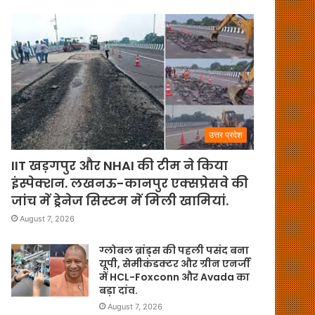
उत्तर प्रदेश
IIT खड़गपुर और NHAI की टीम ने किया
इंस्पेक्शन. लखनऊ-कानपुर एक्सप्रेसवे की
जांच में ड्रेनेज सिस्टम में मिली खामियां.
August 7, 2026
ग्लोबल ब्रांड्स की पहली पसंद बना
यूपी, सेमीकंडक्टर और ग्रीन एनर्जी
में HCL-Foxconn और Avada का
बड़ा दांव.
August 7, 2026