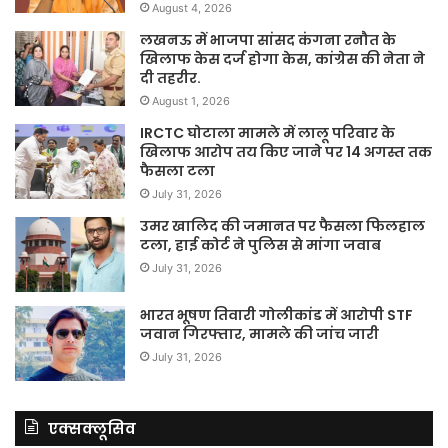
August 4, 2026
लखनऊ में भाजपा सांसद कंगना रनौत के
खिलाफ केस दर्ज होगा केस, कांग्रेस की नेता ने
दी तहरीर.
August 1, 2026
IRCTC घोटाला मामले में लालू परिवार के
खिलाफ आरोप तय किए जाने पर 14 अगस्त तक
फैसला टला
July 31, 2026
उमर खालिद की जमानत पर फैसला फिलहाल
टला, हाई कोर्ट ने पुलिस से मांगा जवाब
July 31, 2026
भारत भूषण तिवारी गोलीकांड में आरोपी STF
जवान गिरफ्तार, मामले की जांच जारी
July 31, 2026
एक्सक्लूसिव