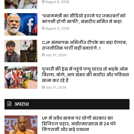
August 6, 2026
‘प्रधानमंत्री का वीडियो हटाने पर जकरबर्ग को
मांगनी होगी माफी’, संसदीय समित ने कहा.
August 3, 2026
CJP संस्थापक अभिजीत दीपके का बड़ा ऐलान,
राजनीतिक पार्टी नहीं बनाएंगे..!
July 31, 2026
पुजारी की ड्रेस में पहुंचे पप्पू यादव तो भड़के ओम
बिरला, बोले, आप संसद की मर्यादा और पवित्रता
खत्म कर रहे हैं
July 31, 2026
अपराध
UP में अवैध खनन पर योगी सरकार का
डिजिटल प्रहार, आईएमएसएस से 24 घंटे
निगरानी और कड़े एक्शन