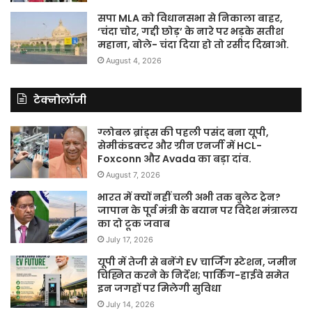
सपा MLA को विधानसभा से निकाला बाहर,
‘चंदा चोर, गद्दी छोड़’ के नारे पर भड़के सतीश
महाना, बोले- चंदा दिया हो तो रसीद दिखाओ.
August 4, 2026
टेक्नोलॉजी
ग्लोबल ब्रांड्स की पहली पसंद बना यूपी,
सेमीकंडक्टर और ग्रीन एनर्जी में HCL-
Foxconn और Avada का बड़ा दांव.
August 7, 2026
भारत में क्यों नहीं चली अभी तक बुलेट ट्रेन?
जापान के पूर्व मंत्री के बयान पर विदेश मंत्रालय
का दो टूक जवाब
July 17, 2026
यूपी में तेजी से बनेंगे EV चार्जिंग स्टेशन, जमीन
चिह्नित करने के निर्देश; पार्किंग-हाईवे समेत
इन जगहों पर मिलेगी सुविधा
July 14, 2026