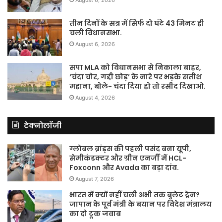
तीन दिनों के सत्र में सिर्फ दो घंटे 43 मिनट ही
चली विधानसभा.
August 6, 2026
सपा MLA को विधानसभा से निकाला बाहर,
‘चंदा चोर, गद्दी छोड़’ के नारे पर भड़के सतीश
महाना, बोले- चंदा दिया हो तो रसीद दिखाओ.
August 4, 2026
टेक्नोलॉजी
ग्लोबल ब्रांड्स की पहली पसंद बना यूपी,
सेमीकंडक्टर और ग्रीन एनर्जी में HCL-
Foxconn और Avada का बड़ा दांव.
August 7, 2026
भारत में क्यों नहीं चली अभी तक बुलेट ट्रेन?
जापान के पूर्व मंत्री के बयान पर विदेश मंत्रालय
का दो टूक जवाब