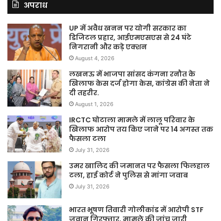
अपराध
UP में अवैध खनन पर योगी सरकार का
डिजिटल प्रहार, आईएमएसएस से 24 घंटे
निगरानी और कड़े एक्शन
August 4, 2026
लखनऊ में भाजपा सांसद कंगना रनौत के
खिलाफ केस दर्ज होगा केस, कांग्रेस की नेता ने
दी तहरीर.
August 1, 2026
IRCTC घोटाला मामले में लालू परिवार के
खिलाफ आरोप तय किए जाने पर 14 अगस्त तक
फैसला टला
July 31, 2026
उमर खालिद की जमानत पर फैसला फिलहाल
टला, हाई कोर्ट ने पुलिस से मांगा जवाब
July 31, 2026
भारत भूषण तिवारी गोलीकांड में आरोपी STF
जवान गिरफ्तार, मामले की जांच जारी