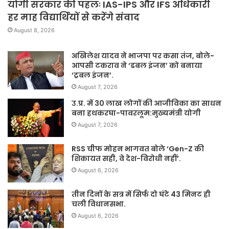
योगी सरकार की पहलः IAS-IPS और IFS अधिकारी
हर माह विद्यार्थियों से करेंगे संवाद
August 8, 2026
अखिलेश यादव ने भाजपा पर कसा तंज, बोले-
आपसी टकराव ने ‘डबल इंजन’ को बनाया
‘ट्रबल इंजन’.
August 7, 2026
उ.प्र. में 30 लाख लोगों की आजीविका का साधन
बना हथकरघा-पावरलूम:मुख्यमंत्री योगी
August 7, 2026
RSS चीफ मोहन भागवत बोले ‘Gen-Z की
शिकायत सही, वे देश-विरोधी नहीं’.
August 6, 2026
तीन दिनों के सत्र में सिर्फ दो घंटे 43 मिनट ही
चली विधानसभा.
August 6, 2026