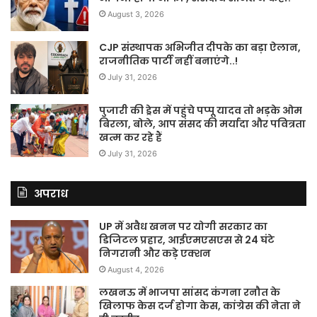
August 3, 2026
CJP संस्थापक अभिजीत दीपके का बड़ा ऐलान,
राजनीतिक पार्टी नहीं बनाएंगे..!
July 31, 2026
पुजारी की ड्रेस में पहुंचे पप्पू यादव तो भड़के ओम
बिरला, बोले, आप संसद की मर्यादा और पवित्रता
खत्म कर रहे हैं
July 31, 2026
अपराध
UP में अवैध खनन पर योगी सरकार का
डिजिटल प्रहार, आईएमएसएस से 24 घंटे
निगरानी और कड़े एक्शन
August 4, 2026
लखनऊ में भाजपा सांसद कंगना रनौत के
खिलाफ केस दर्ज होगा केस, कांग्रेस की नेता ने