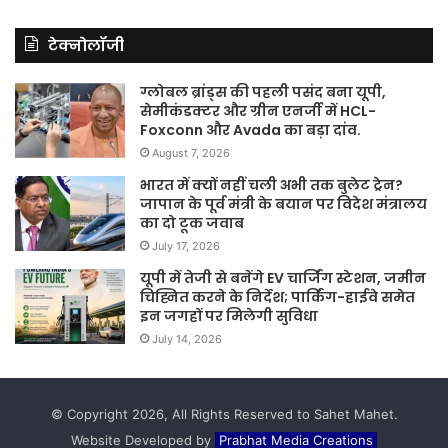
टेक्नोलॉजी
ग्लोबल ब्रांड्स की पहली पसंद बना यूपी,
सेमीकंडक्टर और ग्रीन एनर्जी में HCL-
Foxconn और Avada का बड़ा दांव.
August 7, 2026
भारत में क्यों नहीं चली अभी तक बुलेट ट्रेन?
जापान के पूर्व मंत्री के बयान पर विदेश मंत्रालय
का दो टूक जवाब
July 17, 2026
यूपी में तेजी से बनेंगे EV चार्जिंग स्टेशन, जमीन
चिह्नित करने के निर्देश; पार्किंग-हाईवे समेत
इन जगहों पर मिलेगी सुविधा
July 14, 2026
© Copyright 2026, All Rights Reserved to Sahet Mahet.
Website Developed by
Prabhat Media Creations