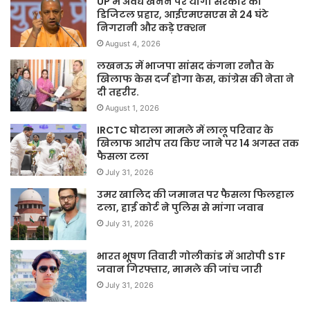
UP में अवैध खनन पर योगी सरकार का
डिजिटल प्रहार, आईएमएसएस से 24 घंटे
निगरानी और कड़े एक्शन
August 4, 2026
लखनऊ में भाजपा सांसद कंगना रनौत के
खिलाफ केस दर्ज होगा केस, कांग्रेस की नेता ने
दी तहरीर.
August 1, 2026
IRCTC घोटाला मामले में लालू परिवार के
खिलाफ आरोप तय किए जाने पर 14 अगस्त तक
फैसला टला
July 31, 2026
उमर खालिद की जमानत पर फैसला फिलहाल
टला, हाई कोर्ट ने पुलिस से मांगा जवाब
July 31, 2026
भारत भूषण तिवारी गोलीकांड में आरोपी STF
जवान गिरफ्तार, मामले की जांच जारी
July 31, 2026