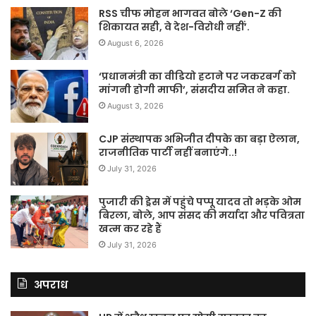
RSS चीफ मोहन भागवत बोले ‘Gen-Z की
शिकायत सही, वे देश-विरोधी नहीं’.
August 6, 2026
‘प्रधानमंत्री का वीडियो हटाने पर जकरबर्ग को
मांगनी होगी माफी’, संसदीय समित ने कहा.
August 3, 2026
CJP संस्थापक अभिजीत दीपके का बड़ा ऐलान,
राजनीतिक पार्टी नहीं बनाएंगे..!
July 31, 2026
पुजारी की ड्रेस में पहुंचे पप्पू यादव तो भड़के ओम
बिरला, बोले, आप संसद की मर्यादा और पवित्रता
खत्म कर रहे हैं
July 31, 2026
अपराध