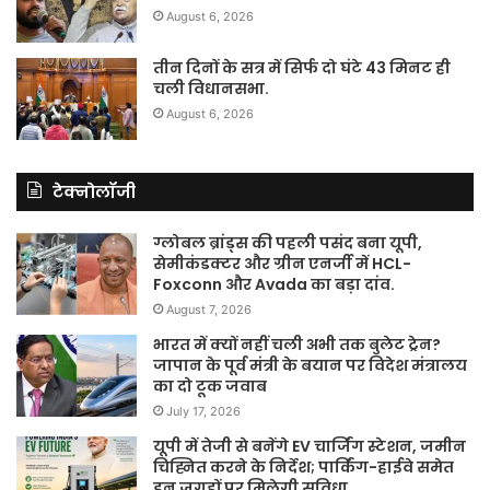
August 6, 2026
तीन दिनों के सत्र में सिर्फ दो घंटे 43 मिनट ही
चली विधानसभा.
August 6, 2026
टेक्नोलॉजी
ग्लोबल ब्रांड्स की पहली पसंद बना यूपी,
सेमीकंडक्टर और ग्रीन एनर्जी में HCL-
Foxconn और Avada का बड़ा दांव.
August 7, 2026
भारत में क्यों नहीं चली अभी तक बुलेट ट्रेन?
जापान के पूर्व मंत्री के बयान पर विदेश मंत्रालय
का दो टूक जवाब
July 17, 2026
यूपी में तेजी से बनेंगे EV चार्जिंग स्टेशन, जमीन
चिह्नित करने के निर्देश; पार्किंग-हाईवे समेत
इन जगहों पर मिलेगी सुविधा