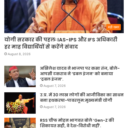
बड़ी खबर
योगी सरकार की पहलः IAS-IPS और IFS अधिकारी
हर माह विद्यार्थियों से करेंगे संवाद
August 8, 2026
अखिलेश यादव ने भाजपा पर कसा तंज, बोले-
आपसी टकराव ने ‘डबल इंजन’ को बनाया
‘ट्रबल इंजन’.
August 7, 2026
उ.प्र. में 30 लाख लोगों की आजीविका का साधन
बना हथकरघा-पावरलूम:मुख्यमंत्री योगी
August 7, 2026
RSS चीफ मोहन भागवत बोले ‘Gen-Z की
शिकायत सही, वे देश-विरोधी नहीं’.