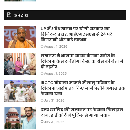
अपराध
UP में अवैध खनन पर योगी सरकार का
डिजिटल प्रहार, आईएमएसएस से 24 घंटे
निगरानी और कड़े एक्शन
August 4, 2026
लखनऊ में भाजपा सांसद कंगना रनौत के
खिलाफ केस दर्ज होगा केस, कांग्रेस की नेता ने
दी तहरीर.
August 1, 2026
IRCTC घोटाला मामले में लालू परिवार के
खिलाफ आरोप तय किए जाने पर 14 अगस्त तक
फैसला टला
July 31, 2026
उमर खालिद की जमानत पर फैसला फिलहाल
टला, हाई कोर्ट ने पुलिस से मांगा जवाब
July 31, 2026