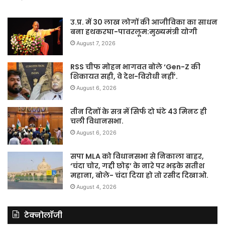
उ.प्र. में 30 लाख लोगों की आजीविका का साधन
बना हथकरघा-पावरलूम:मुख्यमंत्री योगी
August 7, 2026
RSS चीफ मोहन भागवत बोले ‘Gen-Z की
शिकायत सही, वे देश-विरोधी नहीं’.
August 6, 2026
तीन दिनों के सत्र में सिर्फ दो घंटे 43 मिनट ही
चली विधानसभा.
August 6, 2026
सपा MLA को विधानसभा से निकाला बाहर,
‘चंदा चोर, गद्दी छोड़’ के नारे पर भड़के सतीश
महाना, बोले- चंदा दिया हो तो रसीद दिखाओ.
August 4, 2026
टेक्नोलॉजी