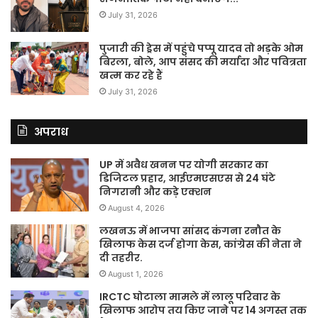
July 31, 2026
पुजारी की ड्रेस में पहुंचे पप्पू यादव तो भड़के ओम
बिरला, बोले, आप संसद की मर्यादा और पवित्रता
खत्म कर रहे हैं
July 31, 2026
अपराध
UP में अवैध खनन पर योगी सरकार का
डिजिटल प्रहार, आईएमएसएस से 24 घंटे
निगरानी और कड़े एक्शन
August 4, 2026
लखनऊ में भाजपा सांसद कंगना रनौत के
खिलाफ केस दर्ज होगा केस, कांग्रेस की नेता ने
दी तहरीर.
August 1, 2026
IRCTC घोटाला मामले में लालू परिवार के
खिलाफ आरोप तय किए जाने पर 14 अगस्त तक