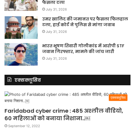
फैसला टला
July 31, 2026
उमर खालिद की जमानत पर फैसला फिलहाल
टला, हाई कोर्ट ने पुलिस से मांगा जवाब
July 31, 2026
भारत भूषण तिवारी गोलीकांड में आरोपी STF
जवान गिरफ्तार, मामले की जांच जारी
July 31, 2026
एक्सक्लूसिव
एक्सक्लूसिव
Faridabad cyber crime : 485 अश्लील वीडियो,
60 महिलाओं को बनाया निशाना..￼
September 12, 2022