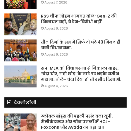
August 7, 2026
RSS चीफ मोहन भागवत बोले ‘Gen-Z की
शिकायत सही, वे देश-विरोधी नहीं’.
August 6, 2026
तीन दिनों के सत्र में सिर्फ दो घंटे 43 मिनट ही
चली विधानसभा.
August 6, 2026
सपा MLA को विधानसभा से निकाला बाहर,
‘चंदा चोर, गद्दी छोड़’ के नारे पर भड़के सतीश
महाना, बोले- चंदा दिया हो तो रसीद दिखाओ.
August 4, 2026
टेक्नोलॉजी
ग्लोबल ब्रांड्स की पहली पसंद बना यूपी,
सेमीकंडक्टर और ग्रीन एनर्जी में HCL-
Foxconn और Avada का बड़ा दांव.