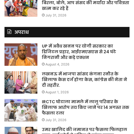
बिरला, बोले, आप संसद की मर्यादा और पवित्रता
खत्म कर रहे हैं
July 31, 2026
अपराध
UP में अवैध खनन पर योगी सरकार का
डिजिटल प्रहार, आईएमएसएस से 24 घंटे
निगरानी और कड़े एक्शन
August 4, 2026
लखनऊ में भाजपा सांसद कंगना रनौत के
खिलाफ केस दर्ज होगा केस, कांग्रेस की नेता ने
दी तहरीर.
August 1, 2026
IRCTC घोटाला मामले में लालू परिवार के
खिलाफ आरोप तय किए जाने पर 14 अगस्त तक
फैसला टला
July 31, 2026
उमर खालिद की जमानत पर फैसला फिलहाल