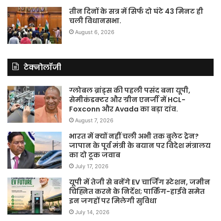
तीन दिनों के सत्र में सिर्फ दो घंटे 43 मिनट ही
चली विधानसभा.
August 6, 2026
टेक्नोलॉजी
ग्लोबल ब्रांड्स की पहली पसंद बना यूपी,
सेमीकंडक्टर और ग्रीन एनर्जी में HCL-
Foxconn और Avada का बड़ा दांव.
August 7, 2026
भारत में क्यों नहीं चली अभी तक बुलेट ट्रेन?
जापान के पूर्व मंत्री के बयान पर विदेश मंत्रालय
का दो टूक जवाब
July 17, 2026
यूपी में तेजी से बनेंगे EV चार्जिंग स्टेशन, जमीन
चिह्नित करने के निर्देश; पार्किंग-हाईवे समेत
इन जगहों पर मिलेगी सुविधा
July 14, 2026