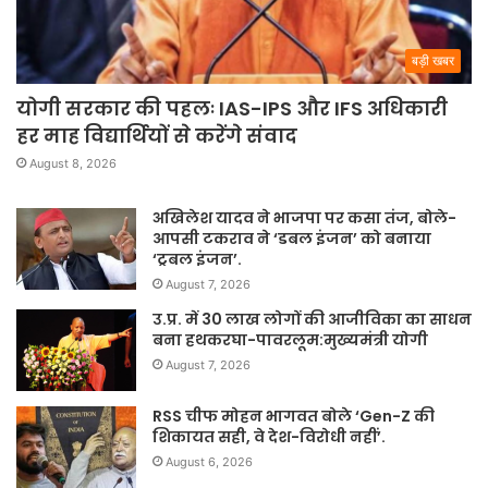
बड़ी खबर
योगी सरकार की पहलः IAS-IPS और IFS अधिकारी
हर माह विद्यार्थियों से करेंगे संवाद
August 8, 2026
अखिलेश यादव ने भाजपा पर कसा तंज, बोले-
आपसी टकराव ने ‘डबल इंजन’ को बनाया
‘ट्रबल इंजन’.
August 7, 2026
उ.प्र. में 30 लाख लोगों की आजीविका का साधन
बना हथकरघा-पावरलूम:मुख्यमंत्री योगी
August 7, 2026
RSS चीफ मोहन भागवत बोले ‘Gen-Z की
शिकायत सही, वे देश-विरोधी नहीं’.
August 6, 2026