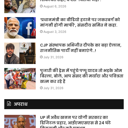
August 6, 2026
‘प्रधानमंत्री का वीडियो हटाने पर जकरबर्ग को
मांगनी होगी माफी’, संसदीय समित ने कहा.
August 3, 2026
CJP संस्थापक अभिजीत दीपके का बड़ा ऐलान,
राजनीतिक पार्टी नहीं बनाएंगे..!
July 31, 2026
पुजारी की ड्रेस में पहुंचे पप्पू यादव तो भड़के ओम
बिरला, बोले, आप संसद की मर्यादा और पवित्रता
खत्म कर रहे हैं
July 31, 2026
अपराध
UP में अवैध खनन पर योगी सरकार का
डिजिटल प्रहार, आईएमएसएस से 24 घंटे