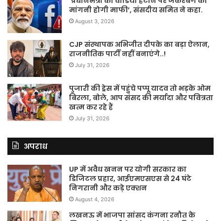
‘प्रधानमंत्री का वीडियो हटाने पर जकरबर्ग को
मांगनी होगी माफी’, संसदीय समित ने कहा.
August 3, 2026
CJP संस्थापक अभिजीत दीपके का बड़ा ऐलान,
राजनीतिक पार्टी नहीं बनाएंगे..!
July 31, 2026
पुजारी की ड्रेस में पहुंचे पप्पू यादव तो भड़के ओम
बिरला, बोले, आप संसद की मर्यादा और पवित्रता
खत्म कर रहे हैं
July 31, 2026
अपराध
UP में अवैध खनन पर योगी सरकार का
डिजिटल प्रहार, आईएमएसएस से 24 घंटे
निगरानी और कड़े एक्शन
August 4, 2026
लखनऊ में भाजपा सांसद कंगना रनौत के