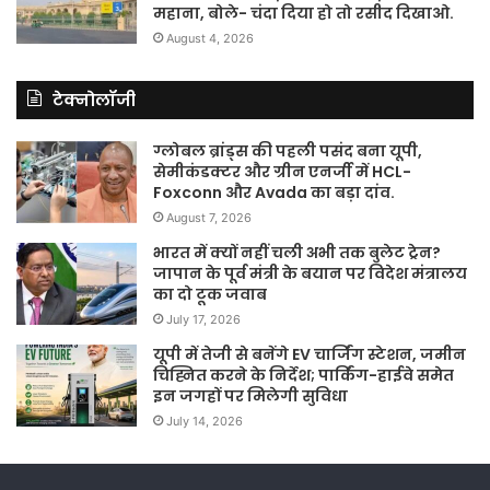
महाना, बोले- चंदा दिया हो तो रसीद दिखाओ.
August 4, 2026
टेक्नोलॉजी
ग्लोबल ब्रांड्स की पहली पसंद बना यूपी,
सेमीकंडक्टर और ग्रीन एनर्जी में HCL-
Foxconn और Avada का बड़ा दांव.
August 7, 2026
भारत में क्यों नहीं चली अभी तक बुलेट ट्रेन?
जापान के पूर्व मंत्री के बयान पर विदेश मंत्रालय
का दो टूक जवाब
July 17, 2026
यूपी में तेजी से बनेंगे EV चार्जिंग स्टेशन, जमीन
चिह्नित करने के निर्देश; पार्किंग-हाईवे समेत
इन जगहों पर मिलेगी सुविधा
July 14, 2026