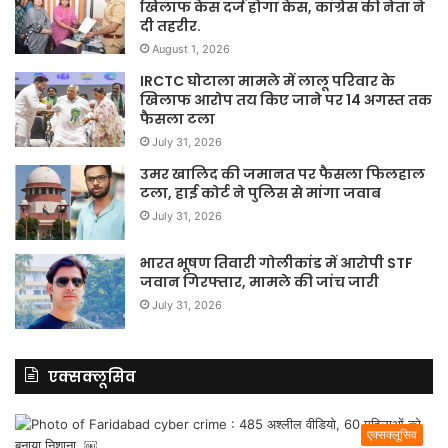
खिलाफ केस दर्ज होगा केस, कांग्रेस की नेता ने
दी तहरीर.
August 1, 2026
IRCTC घोटाला मामले में लालू परिवार के
खिलाफ आरोप तय किए जाने पर 14 अगस्त तक
फैसला टला
July 31, 2026
उमर खालिद की जमानत पर फैसला फिलहाल
टला, हाई कोर्ट ने पुलिस से मांगा जवाब
July 31, 2026
भारत भूषण तिवारी गोलीकांड में आरोपी STF
जवान गिरफ्तार, मामले की जांच जारी
July 31, 2026
एक्सक्लूसिव
एक्सक्लूसिव