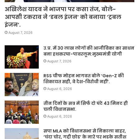
अखिलेश यादव ने भाजपा पर कसा तंज, बोले-
आपसी टकराव ने ‘डबल इंजन’ को बनाया ‘ट्रबल
इंजन’.
August 7, 2026
उ.प्र. में 30 लाख लोगों की आजीविका का साधन
बना हथकरघा-पावरलूम:मुख्यमंत्री योगी
August 7, 2026
RSS चीफ मोहन भागवत बोले ‘Gen-Z की
शिकायत सही, वे देश-विरोधी नहीं’.
August 6, 2026
तीन दिनों के सत्र में सिर्फ दो घंटे 43 मिनट ही
चली विधानसभा.
August 6, 2026
सपा MLA को विधानसभा से निकाला बाहर,
‘चंदा चोर, गद्दी छोड़’ के नारे पर भड़के सतीश