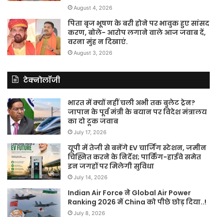
August 4, 2026
पिता बृज भूषण के बरी होने पर भावुक हुए सांसद
करण, बोले- आरोप लगाने वाले आज जवाब दें,
वरना मुंह न दिखाएं.
August 3, 2026
टेक्नोलॉजी
भारत में क्यों नहीं चली अभी तक बुलेट ट्रेन?
जापान के पूर्व मंत्री के बयान पर विदेश मंत्रालय
का दो टूक जवाब
July 17, 2026
यूपी में तेजी से बनेंगे EV चार्जिंग स्टेशन, जमीन
चिह्नित करने के निर्देश; पार्किंग-हाईवे समेत
इन जगहों पर मिलेगी सुविधा
July 14, 2026
Indian Air Force ने Global Air Power
Ranking 2026 में China को पीछे छोड़ दिया..!
July 8, 2026