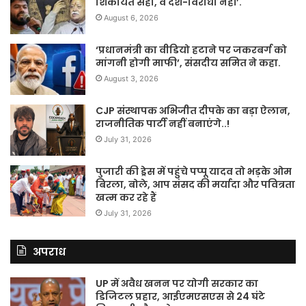
शिकायत सही, वे देश-विरोधी नहीं’.
August 6, 2026
‘प्रधानमंत्री का वीडियो हटाने पर जकरबर्ग को
मांगनी होगी माफी’, संसदीय समित ने कहा.
August 3, 2026
CJP संस्थापक अभिजीत दीपके का बड़ा ऐलान,
राजनीतिक पार्टी नहीं बनाएंगे..!
July 31, 2026
पुजारी की ड्रेस में पहुंचे पप्पू यादव तो भड़के ओम
बिरला, बोले, आप संसद की मर्यादा और पवित्रता
खत्म कर रहे हैं
July 31, 2026
अपराध
UP में अवैध खनन पर योगी सरकार का
डिजिटल प्रहार, आईएमएसएस से 24 घंटे