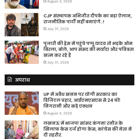
August 3, 2026
CJP संस्थापक अभिजीत दीपके का बड़ा ऐलान,
राजनीतिक पार्टी नहीं बनाएंगे..!
July 31, 2026
पुजारी की ड्रेस में पहुंचे पप्पू यादव तो भड़के ओम
बिरला, बोले, आप संसद की मर्यादा और पवित्रता
खत्म कर रहे हैं
July 31, 2026
अपराध
UP में अवैध खनन पर योगी सरकार का
डिजिटल प्रहार, आईएमएसएस से 24 घंटे
निगरानी और कड़े एक्शन
August 4, 2026
लखनऊ में भाजपा सांसद कंगना रनौत के
खिलाफ केस दर्ज होगा केस, कांग्रेस की नेता ने
दी तहरीर.