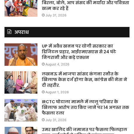
बिरला, बोले, आप संसद की मर्यादा और पवित्रता
खत्म कर रहे हैं
July 31, 2026
अपराध
UP में अवैध खनन पर योगी सरकार का
डिजिटल प्रहार, आईएमएसएस से 24 घंटे
निगरानी और कड़े एक्शन
August 4, 2026
लखनऊ में भाजपा सांसद कंगना रनौत के
खिलाफ केस दर्ज होगा केस, कांग्रेस की नेता ने
दी तहरीर.
August 1, 2026
IRCTC घोटाला मामले में लालू परिवार के
खिलाफ आरोप तय किए जाने पर 14 अगस्त तक
फैसला टला
July 31, 2026
उमर खालिद की जमानत पर फैसला फिलहाल