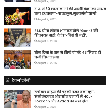
August 7, 2026
उ.प्र. में 30 लाख लोगों की आजीविका का साधन
बना हथकरघा-पावरलूम:मुख्यमंत्री योगी
August 7, 2026
RSS चीफ मोहन भागवत बोले ‘Gen-Z की
शिकायत सही, वे देश-विरोधी नहीं’.
August 6, 2026
तीन दिनों के सत्र में सिर्फ दो घंटे 43 मिनट ही
चली विधानसभा.
August 6, 2026
टेक्नोलॉजी
ग्लोबल ब्रांड्स की पहली पसंद बना यूपी,
सेमीकंडक्टर और ग्रीन एनर्जी में HCL-
Foxconn और Avada का बड़ा दांव.
August 7, 2026