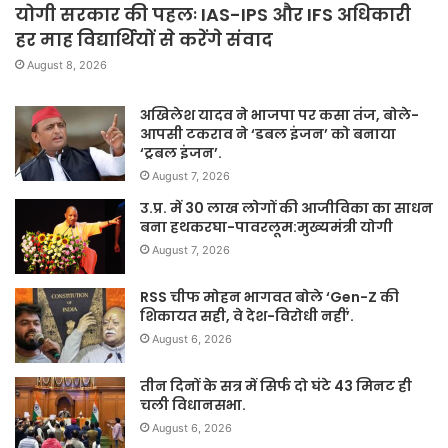
योगी सरकार की पहलः IAS-IPS और IFS अधिकारी
हर माह विद्यार्थियों से करेंगे संवाद
August 8, 2026
अखिलेश यादव ने भाजपा पर कसा तंज, बोले-
आपसी टकराव ने ‘डबल इंजन’ को बनाया
‘ट्रबल इंजन’.
August 7, 2026
उ.प्र. में 30 लाख लोगों की आजीविका का साधन
बना हथकरघा-पावरलूम:मुख्यमंत्री योगी
August 7, 2026
RSS चीफ मोहन भागवत बोले ‘Gen-Z की
शिकायत सही, वे देश-विरोधी नहीं’.
August 6, 2026
तीन दिनों के सत्र में सिर्फ दो घंटे 43 मिनट ही
चली विधानसभा.
August 6, 2026