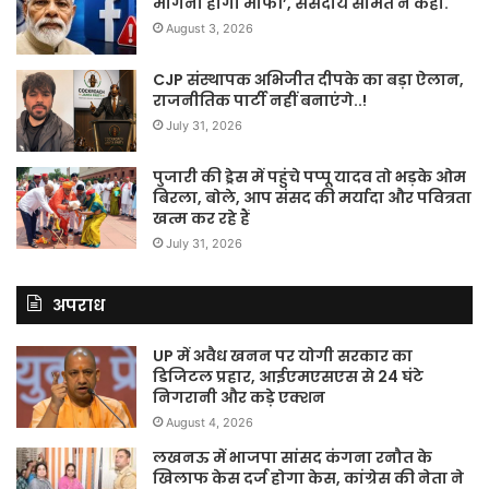
मांगनी होगी माफी’, संसदीय समित ने कहा.
August 3, 2026
CJP संस्थापक अभिजीत दीपके का बड़ा ऐलान,
राजनीतिक पार्टी नहीं बनाएंगे..!
July 31, 2026
पुजारी की ड्रेस में पहुंचे पप्पू यादव तो भड़के ओम
बिरला, बोले, आप संसद की मर्यादा और पवित्रता
खत्म कर रहे हैं
July 31, 2026
अपराध
UP में अवैध खनन पर योगी सरकार का
डिजिटल प्रहार, आईएमएसएस से 24 घंटे
निगरानी और कड़े एक्शन
August 4, 2026
लखनऊ में भाजपा सांसद कंगना रनौत के
खिलाफ केस दर्ज होगा केस, कांग्रेस की नेता ने