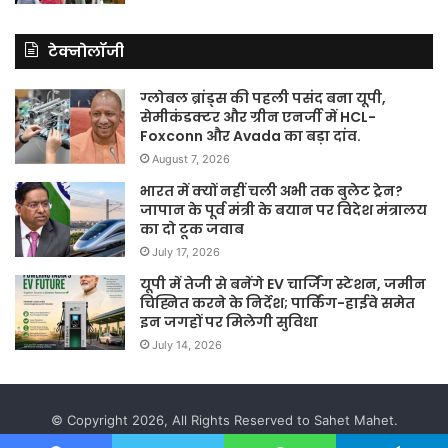
टेक्नोलॉजी
ग्लोबल ब्रांड्स की पहली पसंद बना यूपी,
सेमीकंडक्टर और ग्रीन एनर्जी में HCL-
Foxconn और Avada का बड़ा दांव.
August 7, 2026
भारत में क्यों नहीं चली अभी तक बुलेट ट्रेन?
जापान के पूर्व मंत्री के बयान पर विदेश मंत्रालय
का दो टूक जवाब
July 17, 2026
यूपी में तेजी से बनेंगे EV चार्जिंग स्टेशन, जमीन
चिह्नित करने के निर्देश; पार्किंग-हाईवे समेत
इन जगहों पर मिलेगी सुविधा
July 14, 2026
© Copyright 2026, All Rights Reserved to Sahet Mahet.
Website Developed by
Prabhat Media Creations