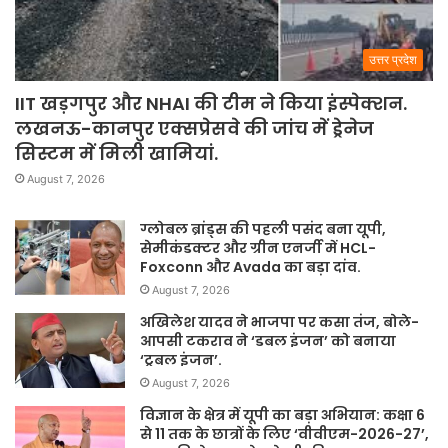
उत्तर प्रदेश
IIT खड़गपुर और NHAI की टीम ने किया इंस्पेक्शन.
लखनऊ-कानपुर एक्सप्रेसवे की जांच में ड्रेनेज
सिस्टम में मिली खामियां.
August 7, 2026
ग्लोबल ब्रांड्स की पहली पसंद बना यूपी,
सेमीकंडक्टर और ग्रीन एनर्जी में HCL-
Foxconn और Avada का बड़ा दांव.
August 7, 2026
अखिलेश यादव ने भाजपा पर कसा तंज, बोले-
आपसी टकराव ने ‘डबल इंजन’ को बनाया
‘ट्रबल इंजन’.
August 7, 2026
विज्ञान के क्षेत्र में यूपी का बड़ा अभियान: कक्षा 6
से 11 तक के छात्रों के लिए ‘वीवीएम-2026-27’,