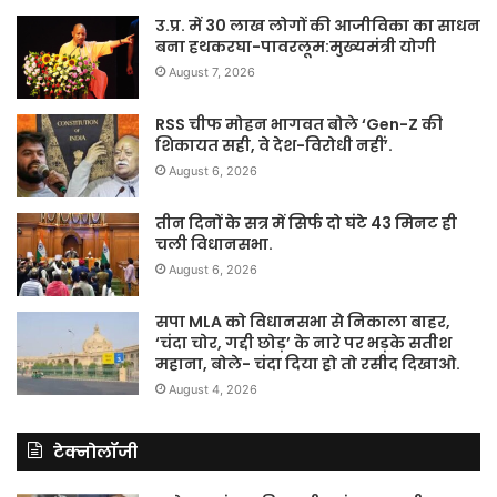
उ.प्र. में 30 लाख लोगों की आजीविका का साधन
बना हथकरघा-पावरलूम:मुख्यमंत्री योगी
August 7, 2026
RSS चीफ मोहन भागवत बोले ‘Gen-Z की
शिकायत सही, वे देश-विरोधी नहीं’.
August 6, 2026
तीन दिनों के सत्र में सिर्फ दो घंटे 43 मिनट ही
चली विधानसभा.
August 6, 2026
सपा MLA को विधानसभा से निकाला बाहर,
‘चंदा चोर, गद्दी छोड़’ के नारे पर भड़के सतीश
महाना, बोले- चंदा दिया हो तो रसीद दिखाओ.
August 4, 2026
टेक्नोलॉजी