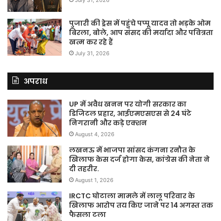
July 31, 2026
पुजारी की ड्रेस में पहुंचे पप्पू यादव तो भड़के ओम
बिरला, बोले, आप संसद की मर्यादा और पवित्रता
खत्म कर रहे हैं
July 31, 2026
अपराध
UP में अवैध खनन पर योगी सरकार का
डिजिटल प्रहार, आईएमएसएस से 24 घंटे
निगरानी और कड़े एक्शन
August 4, 2026
लखनऊ में भाजपा सांसद कंगना रनौत के
खिलाफ केस दर्ज होगा केस, कांग्रेस की नेता ने
दी तहरीर.
August 1, 2026
IRCTC घोटाला मामले में लालू परिवार के
खिलाफ आरोप तय किए जाने पर 14 अगस्त तक
फैसला टला