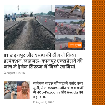
उत्तर प्रदेश
IIT खड़गपुर और NHAI की टीम ने किया
इंस्पेक्शन. लखनऊ-कानपुर एक्सप्रेसवे की
जांच में ड्रेनेज सिस्टम में मिली खामियां.
August 7, 2026
ग्लोबल ब्रांड्स की पहली पसंद बना
यूपी, सेमीकंडक्टर और ग्रीन एनर्जी
में HCL-Foxconn और Avada का
बड़ा दांव.
August 7, 2026