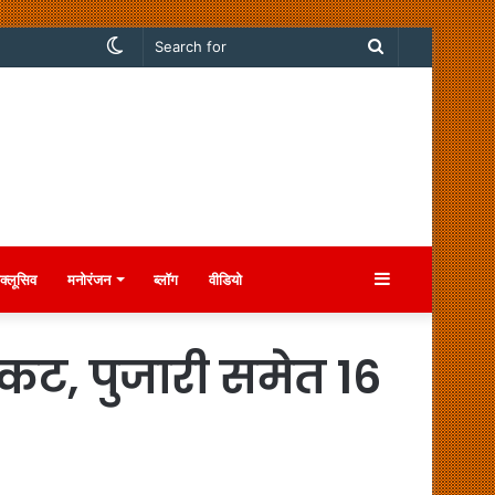
Switch
Search
skin
for
Sidebar
क्लूसिव
मनोरंजन
ब्लॉग
वीडियो
ंकट, पुजारी समेत 16