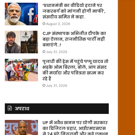
‘प्रधानमंत्री का वीडियो हटाने पर
जकरबर्ग को मांगनी होगी माफी’,
संसदीय समित ने कहा.
August 3, 2026
CJP संस्थापक अभिजीत दीपके का
बड़ा ऐलान, राजनीतिक पार्टी नहीं
बनाएंगे..!
July 31, 2026
पुजारी की ड्रेस में पहुंचे पप्पू यादव तो
भड़के ओम बिरला, बोले, आप संसद
की मर्यादा और पवित्रता खत्म कर
रहे हैं
July 31, 2026
अपराध
UP में अवैध खनन पर योगी सरकार
का डिजिटल प्रहार, आईएमएसएस
से 24 घंटे निगरानी और कड़े एक्शन