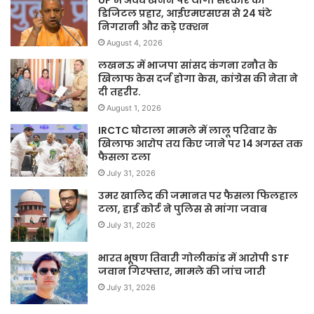
UP में अवैध खनन पर योगी सरकार का
डिजिटल प्रहार, आईएमएसएस से 24 घंटे
निगरानी और कड़े एक्शन
August 4, 2026
लखनऊ में भाजपा सांसद कंगना रनौत के
खिलाफ केस दर्ज होगा केस, कांग्रेस की नेता ने
दी तहरीर.
August 1, 2026
IRCTC घोटाला मामले में लालू परिवार के
खिलाफ आरोप तय किए जाने पर 14 अगस्त तक
फैसला टला
July 31, 2026
उमर खालिद की जमानत पर फैसला फिलहाल
टला, हाई कोर्ट ने पुलिस से मांगा जवाब
July 31, 2026
भारत भूषण तिवारी गोलीकांड में आरोपी STF
जवान गिरफ्तार, मामले की जांच जारी
July 31, 2026