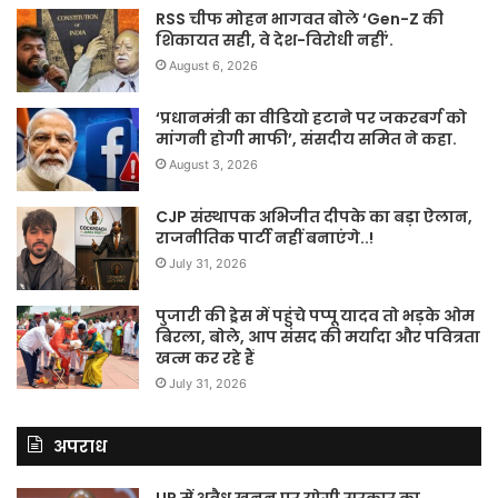
RSS चीफ मोहन भागवत बोले ‘Gen-Z की
शिकायत सही, वे देश-विरोधी नहीं’.
August 6, 2026
‘प्रधानमंत्री का वीडियो हटाने पर जकरबर्ग को
मांगनी होगी माफी’, संसदीय समित ने कहा.
August 3, 2026
CJP संस्थापक अभिजीत दीपके का बड़ा ऐलान,
राजनीतिक पार्टी नहीं बनाएंगे..!
July 31, 2026
पुजारी की ड्रेस में पहुंचे पप्पू यादव तो भड़के ओम
बिरला, बोले, आप संसद की मर्यादा और पवित्रता
खत्म कर रहे हैं
July 31, 2026
अपराध