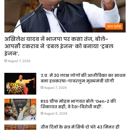
उत्तर प्रदेश
अखिलेश यादव ने भाजपा पर कसा तंज, बोले-
आपसी टकराव ने ‘डबल इंजन’ को बनाया ‘ट्रबल
इंजन’.
August 7, 2026
उ.प्र. में 30 लाख लोगों की आजीविका का साधन
बना हथकरघा-पावरलूम:मुख्यमंत्री योगी
August 7, 2026
RSS चीफ मोहन भागवत बोले ‘Gen-Z की
शिकायत सही, वे देश-विरोधी नहीं’.
August 6, 2026
तीन दिनों के सत्र में सिर्फ दो घंटे 43 मिनट ही