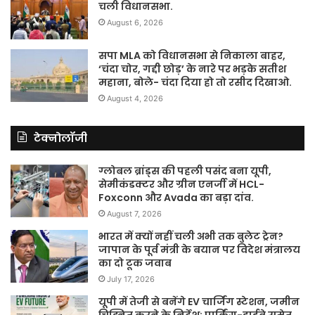
चली विधानसभा.
August 6, 2026
सपा MLA को विधानसभा से निकाला बाहर,
‘चंदा चोर, गद्दी छोड़’ के नारे पर भड़के सतीश
महाना, बोले- चंदा दिया हो तो रसीद दिखाओ.
August 4, 2026
टेक्नोलॉजी
ग्लोबल ब्रांड्स की पहली पसंद बना यूपी,
सेमीकंडक्टर और ग्रीन एनर्जी में HCL-
Foxconn और Avada का बड़ा दांव.
August 7, 2026
भारत में क्यों नहीं चली अभी तक बुलेट ट्रेन?
जापान के पूर्व मंत्री के बयान पर विदेश मंत्रालय
का दो टूक जवाब
July 17, 2026
यूपी में तेजी से बनेंगे EV चार्जिंग स्टेशन, जमीन