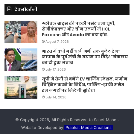
टेक्नोलॉजी
ग्लोबल ब्रांड्स की पहली पसंद बना यूपी,
सेमीकंडक्टर और ग्रीन एनर्जी में HCL-
Foxconn और Avada का बड़ा दांव.
August 7, 2026
भारत में क्यों नहीं चली अभी तक बुलेट ट्रेन?
जापान के पूर्व मंत्री के बयान पर विदेश मंत्रालय
का दो टूक जवाब
July 17, 2026
यूपी में तेजी से बनेंगे EV चार्जिंग स्टेशन, जमीन
चिह्नित करने के निर्देश; पार्किंग-हाईवे समेत
इन जगहों पर मिलेगी सुविधा
July 14, 2026
© Copyright 2026, All Rights Reserved to Sahet Mahet.
Website Developed by
Prabhat Media Creations