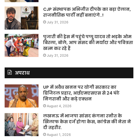
CJP संस्थापक अभिजीत दीपके का बड़ा ऐलान,
राजनीतिक पार्टी नहीं बनाएंगे..!
July 31, 2026
पुजारी की ड्रेस में पहुंचे पप्पू यादव तो भड़के ओम
बिरला, बोले, आप संसद की मर्यादा और पवित्रता
खत्म कर रहे हैं
July 31, 2026
अपराध
UP में अवैध खनन पर योगी सरकार का
डिजिटल प्रहार, आईएमएसएस से 24 घंटे
निगरानी और कड़े एक्शन
August 4, 2026
लखनऊ में भाजपा सांसद कंगना रनौत के
खिलाफ केस दर्ज होगा केस, कांग्रेस की नेता ने
दी तहरीर.
August 1, 2026