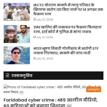
IRCTC घोटाला मामले में लालू परिवार के
खिलाफ आरोप तय किए जाने पर 14 अगस्त तक
फैसला टला
July 31, 2026
उमर खालिद की जमानत पर फैसला फिलहाल
टला, हाई कोर्ट ने पुलिस से मांगा जवाब
July 31, 2026
भारत भूषण तिवारी गोलीकांड में आरोपी STF
जवान गिरफ्तार, मामले की जांच जारी
July 31, 2026
एक्सक्लूसिव
एक्सक्लूसिव
Faridabad cyber crime : 485 अश्लील वीडियो,
60 महिलाओं को बनाया निशाना..￼