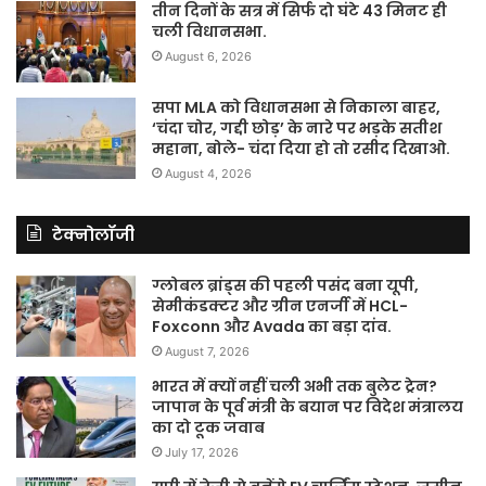
तीन दिनों के सत्र में सिर्फ दो घंटे 43 मिनट ही
चली विधानसभा.
August 6, 2026
सपा MLA को विधानसभा से निकाला बाहर,
‘चंदा चोर, गद्दी छोड़’ के नारे पर भड़के सतीश
महाना, बोले- चंदा दिया हो तो रसीद दिखाओ.
August 4, 2026
टेक्नोलॉजी
ग्लोबल ब्रांड्स की पहली पसंद बना यूपी,
सेमीकंडक्टर और ग्रीन एनर्जी में HCL-
Foxconn और Avada का बड़ा दांव.
August 7, 2026
भारत में क्यों नहीं चली अभी तक बुलेट ट्रेन?
जापान के पूर्व मंत्री के बयान पर विदेश मंत्रालय
का दो टूक जवाब
July 17, 2026