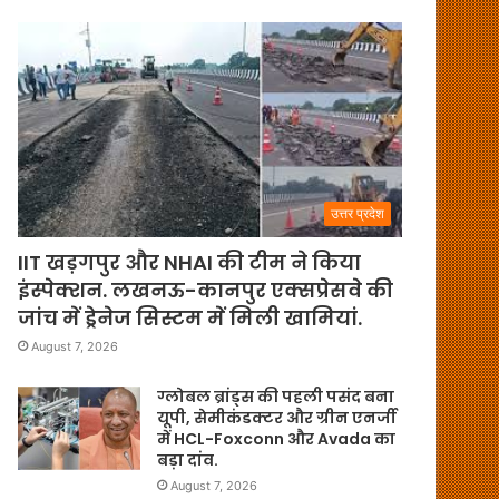
उत्तर प्रदेश
IIT खड़गपुर और NHAI की टीम ने किया
इंस्पेक्शन. लखनऊ-कानपुर एक्सप्रेसवे की
जांच में ड्रेनेज सिस्टम में मिली खामियां.
August 7, 2026
ग्लोबल ब्रांड्स की पहली पसंद बना
यूपी, सेमीकंडक्टर और ग्रीन एनर्जी
में HCL-Foxconn और Avada का
बड़ा दांव.
August 7, 2026