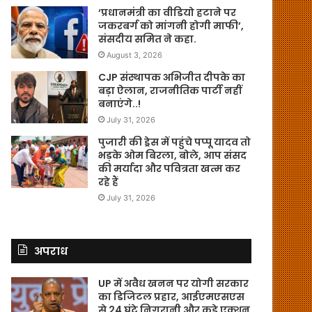
‘प्रधानमंत्री का वीडियो हटाने पर
जकरबर्ग को मांगनी होगी माफी’,
संसदीय समित ने कहा.
August 3, 2026
CJP संस्थापक अभिजीत दीपके का
बड़ा ऐलान, राजनीतिक पार्टी नहीं
बनाएंगे..!
July 31, 2026
पुजारी की ड्रेस में पहुंचे पप्पू यादव तो
भड़के ओम बिरला, बोले, आप संसद
की मर्यादा और पवित्रता खत्म कर
रहे हैं
July 31, 2026
अपराध
UP में अवैध खनन पर योगी सरकार
का डिजिटल प्रहार, आईएमएसएस
से 24 घंटे निगरानी और कड़े एक्शन