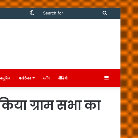
Switch
Search
skin
for
Sidebar
क्लूसिव
मनोरंजन
ब्लॉग
वीडियो
 किया ग्राम सभा का