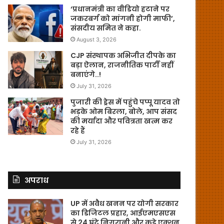
‘प्रधानमंत्री का वीडियो हटाने पर
जकरबर्ग को मांगनी होगी माफी’,
संसदीय समित ने कहा.
August 3, 2026
CJP संस्थापक अभिजीत दीपके का
बड़ा ऐलान, राजनीतिक पार्टी नहीं
बनाएंगे..!
July 31, 2026
पुजारी की ड्रेस में पहुंचे पप्पू यादव तो
भड़के ओम बिरला, बोले, आप संसद
की मर्यादा और पवित्रता खत्म कर
रहे हैं
July 31, 2026
अपराध
UP में अवैध खनन पर योगी सरकार
का डिजिटल प्रहार, आईएमएसएस
से 24 घंटे निगरानी और कड़े एक्शन