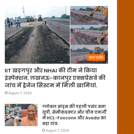
उत्तर प्रदेश
IIT खड़गपुर और NHAI की टीम ने किया
इंस्पेक्शन. लखनऊ-कानपुर एक्सप्रेसवे की
जांच में ड्रेनेज सिस्टम में मिली खामियां.
August 7, 2026
ग्लोबल ब्रांड्स की पहली पसंद बना
यूपी, सेमीकंडक्टर और ग्रीन एनर्जी
में HCL-Foxconn और Avada का
बड़ा दांव.
August 7, 2026