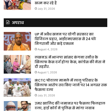
खत्म कर रहे हैं
July 31, 2026
अपराध
UP में अवैध खनन पर योगी सरकार का
डिजिटल प्रहार, आईएमएसएस से 24 घंटे
निगरानी और कड़े एक्शन
August 4, 2026
लखनऊ में भाजपा सांसद कंगना रनौत के
खिलाफ केस दर्ज होगा केस, कांग्रेस की नेता ने
दी तहरीर.
August 1, 2026
IRCTC घोटाला मामले में लालू परिवार के
खिलाफ आरोप तय किए जाने पर 14 अगस्त तक
फैसला टला
July 31, 2026
उमर खालिद की जमानत पर फैसला फिलहाल
टला, हाई कोर्ट ने पुलिस से मांगा जवाब