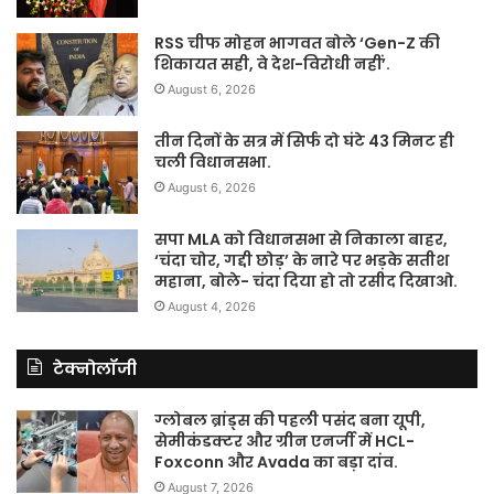
RSS चीफ मोहन भागवत बोले ‘Gen-Z की
शिकायत सही, वे देश-विरोधी नहीं’.
August 6, 2026
तीन दिनों के सत्र में सिर्फ दो घंटे 43 मिनट ही
चली विधानसभा.
August 6, 2026
सपा MLA को विधानसभा से निकाला बाहर,
‘चंदा चोर, गद्दी छोड़’ के नारे पर भड़के सतीश
महाना, बोले- चंदा दिया हो तो रसीद दिखाओ.
August 4, 2026
टेक्नोलॉजी
ग्लोबल ब्रांड्स की पहली पसंद बना यूपी,
सेमीकंडक्टर और ग्रीन एनर्जी में HCL-
Foxconn और Avada का बड़ा दांव.
August 7, 2026