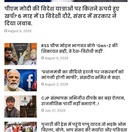
पीएम मोदी की विदेश यात्राओं पर कितने रुपये हुए
खर्च? 6 माह में 13 विदेशी दौरे, संसद में सरकार ने
दिया जवाब.
August 6, 2026
RSS चीफ मोहन भागवत बोले ‘Gen-Z की
शिकायत सही, वे देश-विरोधी नहीं’.
August 6, 2026
‘प्रधानमंत्री का वीडियो हटाने पर जकरबर्ग को
मांगनी होगी माफी’, संसदीय समित ने कहा.
August 3, 2026
CJP संस्थापक अभिजीत दीपके का बड़ा ऐलान,
राजनीतिक पार्टी नहीं बनाएंगे..!
July 31, 2026
पुजारी की ड्रेस में पहुंचे पप्पू यादव तो भड़के ओम
बिरला, बोले, आप संसद की मर्यादा और पवित्रता