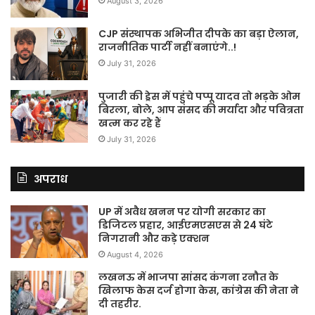
August 3, 2026
CJP संस्थापक अभिजीत दीपके का बड़ा ऐलान,
राजनीतिक पार्टी नहीं बनाएंगे..!
July 31, 2026
पुजारी की ड्रेस में पहुंचे पप्पू यादव तो भड़के ओम
बिरला, बोले, आप संसद की मर्यादा और पवित्रता
खत्म कर रहे हैं
July 31, 2026
अपराध
UP में अवैध खनन पर योगी सरकार का
डिजिटल प्रहार, आईएमएसएस से 24 घंटे
निगरानी और कड़े एक्शन
August 4, 2026
लखनऊ में भाजपा सांसद कंगना रनौत के
खिलाफ केस दर्ज होगा केस, कांग्रेस की नेता ने
दी तहरीर.