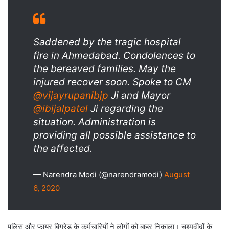
Saddened by the tragic hospital
fire in Ahmedabad. Condolences to
the bereaved families. May the
injured recover soon. Spoke to CM
@vijayrupanibjp
Ji and Mayor
@ibijalpatel
Ji regarding the
situation. Administration is
providing all possible assistance to
the affected.
— Narendra Modi (@narendramodi)
August
6, 2020
पुलिस और फायर बिग्रेड के कर्मचारियों ने लोगों को बाहर निकाला। चश्मदीदों के